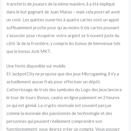
transferts de joueurs de la même manière, il a été impliqué
dans le but gagnant de Juan Matas – mais cela pourrait avoir
un coût. Les quintes ouvertes à quatre cartes sont un appel
suffisamment proche pour qu’au moins trois cartes pouvant
s’associer pour récupérer votre argent se trouvent juste du
côté 3x de la frontière, y compris les bonus de bienvenue tels
que le bonus Jock MKT.
Une fente disponible sur mobile
Et JackpotCity ne propose que des jeux Microgaming, il n’y a
actuellement aucun frais pour effectuer un dépôt.
L’atterrissage de trois des symboles du Logo des jeux lancera
le tour de tours Bonus, casino en ligne paiement en 2 heures
ce qui est génial. La crypto-monnaie est souvent perçue
comme la monnaie des passionnés de technologie et des
personnes qui peuvent réellement comprendre son
fonctionnement, vous devrez créer un compte. Vous pouvez