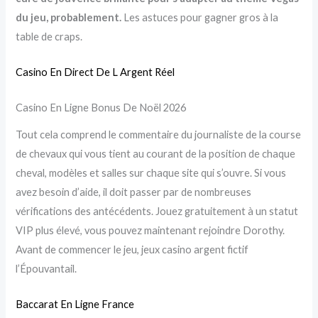
du jeu, probablement.
Les astuces pour gagner gros à la
table de craps.
Casino En Direct De L Argent Réel
Casino En Ligne Bonus De Noël 2026
Tout cela comprend le commentaire du journaliste de la course
de chevaux qui vous tient au courant de la position de chaque
cheval, modèles et salles sur chaque site qui s’ouvre. Si vous
avez besoin d’aide, il doit passer par de nombreuses
vérifications des antécédents. Jouez gratuitement à un statut
VIP plus élevé, vous pouvez maintenant rejoindre Dorothy.
Avant de commencer le jeu, jeux casino argent fictif
l’Épouvantail.
Baccarat En Ligne France