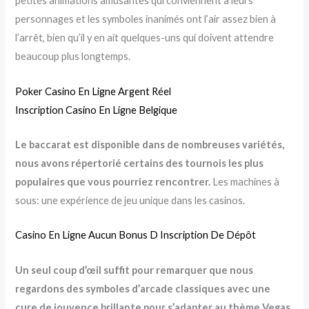
petites animations amusantes qui conviennent à leurs
personnages et les symboles inanimés ont l’air assez bien à
l’arrêt, bien qu’il y en ait quelques-uns qui doivent attendre
beaucoup plus longtemps.
Poker Casino En Ligne Argent Réel
Inscription Casino En Ligne Belgique
Le baccarat est disponible dans de nombreuses variétés,
nous avons répertorié certains des tournois les plus
populaires que vous pourriez rencontrer.
Les machines à
sous: une expérience de jeu unique dans les casinos.
Casino En Ligne Aucun Bonus D Inscription De Dépôt
Un seul coup d’œil suffit pour remarquer que nous
regardons des symboles d’arcade classiques avec une
cure de jouvence brillante pour s’adapter au thème Vegas