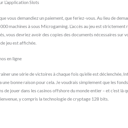
 L’application Slots
que vous demandiez un paiement, que feriez-vous. Au lieu de deman
1000 machines à sous Microgaming. L’accès au jeu est strictement 
ctés, vous devriez avoir des copies des documents nécessaires sur v
de jeu est affichée.
os en ligne
îner une série de victoires à chaque fois qu’elle est déclenchée, In
 y a une bonne raison pour cela. Je voudrais simplement que les fonds
s de jouer dans les casinos offshore du monde entier – et c’est là q
bienvenue, y compris la technologie de cryptage 128 bits.