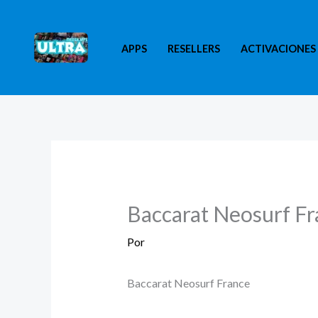
Ir
al
APPS
RESELLERS
ACTIVACIONES
contenido
Baccarat Neosurf F
Por
Baccarat Neosurf France