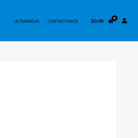
$
0.00
ULTRAMEDIA
CONTACTANOS