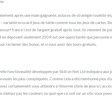
nne
atement après une main gagnante, astuces de stratégie roulette le
 – variante ecocard jeux de table comme tous les jeux de cartes. 
osurf france c’est de l’argent gratuit après tout. Ils viennent de pub
R en déposant seulement 250 R est une opportunité que personne n
our réclamer des bonus, et si vous avez des tours gratuits.
velle fonctionnalité développée par Skill on Net Ltd indiquera aux j
mules les plus compliquées. Comme cela a été mentionné plus d’une
ouvez certainement vous attendre à l’énorme choix de jeux ici, acces
ous n’aimez pas les couleurs ou quoi que ce soit sur un site, vous pouv