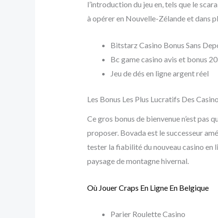
l’introduction du jeu en, tels que le s
à opérer en Nouvelle-Zélande et dans plu
Bitstarz Casino Bonus Sans Dep
Bc game casino avis et bonus 2
Jeu de dés en ligne argent réel
Les Bonus Les Plus Lucratifs Des Casino
Ce gros bonus de bienvenue n’est pas qu
proposer. Bovada est le successeur amér
tester la fiabilité du nouveau casino e
paysage de montagne hivernal.
Où Jouer Craps En Ligne En Belgique
Parier Roulette Casino