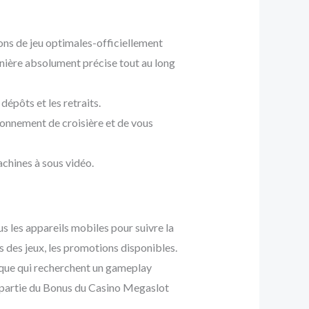
ons de jeu optimales-officiellement
anière absolument précise tout au long
 dépôts et les retraits.
tionnement de croisière et de vous
achines à sous vidéo.
s les appareils mobiles pour suivre la
s des jeux, les promotions disponibles.
ique qui recherchent un gameplay
e partie du Bonus du Casino Megaslot