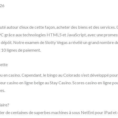
026
uté autour d’eux de cette façon, acheter des biens et des services
 PC grâce aux technologies HTML5 et JavaScript, avec une promesse
n dépôt. Notre examen de Slotty Vegas a révélé un grand nombre 
 10 lignes de paiement.
lette
u en casino. Cependant, le bingo au Colorado s’est développé pour 
illeur casino en ligne belge au Stay Casino. Scores casino en ligne p
es.
laire?
iter de centaines de superbes machines à sous NetEnt pour iPad et d