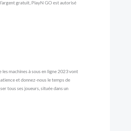
l’argent gratuit, PlayN GO est autorisé
 les machines à sous en ligne 2023 vont
patience et donnez-nous le temps de
er tous ses joueurs, située dans un