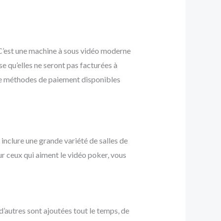
. C’est une machine à sous vidéo moderne
 qu’elles ne seront pas facturées à
de méthodes de paiement disponibles
inclure une grande variété de salles de
our ceux qui aiment le vidéo poker, vous
’autres sont ajoutées tout le temps, de