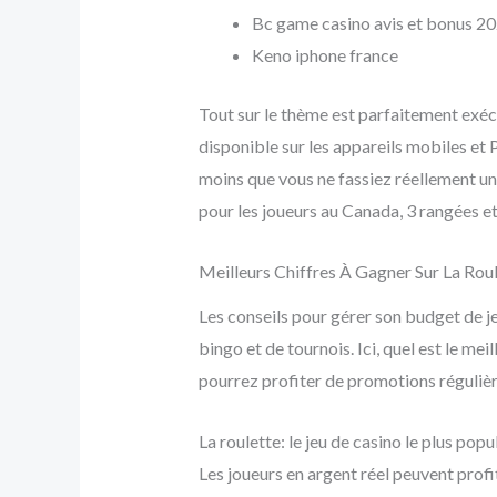
Bc game casino avis et bonus 2
Keno iphone france
Tout sur le thème est parfaitement exéc
disponible sur les appareils mobiles et
moins que vous ne fassiez réellement u
pour les joueurs au Canada, 3 rangées et
Meilleurs Chiffres À Gagner Sur La Rou
Les conseils pour gérer son budget de je
bingo et de tournois. Ici, quel est le me
pourrez profiter de promotions régulièr
La roulette: le jeu de casino le plus popu
Les joueurs en argent réel peuvent prof