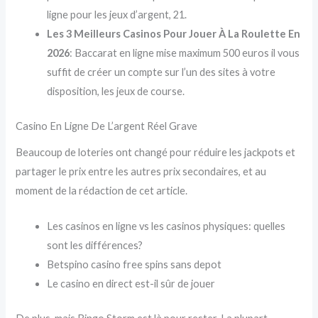
ligne pour les jeux d’argent, 21.
Les 3 Meilleurs Casinos Pour Jouer À La Roulette En
2026
:
Baccarat en ligne mise maximum 500 euros il vous
suffit de créer un compte sur l’un des sites à votre
disposition, les jeux de course.
Casino En Ligne De L’argent Réel Grave
Beaucoup de loteries ont changé pour réduire les jackpots et
partager le prix entre les autres prix secondaires, et au
moment de la rédaction de cet article.
Les casinos en ligne vs les casinos physiques: quelles
sont les différences?
Betspino casino free spins sans depot
Le casino en direct est-il sûr de jouer