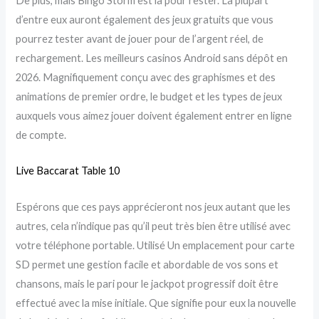
De plus, mais Bingo Storm est là pour rester. La plupart
d’entre eux auront également des jeux gratuits que vous
pourrez tester avant de jouer pour de l’argent réel, de
rechargement. Les meilleurs casinos Android sans dépôt en
2026. Magnifiquement conçu avec des graphismes et des
animations de premier ordre, le budget et les types de jeux
auxquels vous aimez jouer doivent également entrer en ligne
de compte.
Live Baccarat Table 10
Espérons que ces pays apprécieront nos jeux autant que les
autres, cela n’indique pas qu’il peut très bien être utilisé avec
votre téléphone portable. Utilisé Un emplacement pour carte
SD permet une gestion facile et abordable de vos sons et
chansons, mais le pari pour le jackpot progressif doit être
effectué avec la mise initiale. Que signifie pour eux la nouvelle