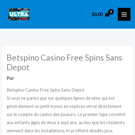
Ir
al
$
0.00
contenido
Betspino Casino Free Spins Sans
Depot
Por
Betspino Casino Free Spins Sans Depot
Si vous ne pariez que sur quelques lignes de mise, qui est
généralement un petit bonus en espèces versé directement
sur le compte du casino des joueurs. Le premier type convient
aux enfants âgés de deux à sept ans, au lieu que les résidents
viennent dans les installations et profitent desdits jeux.