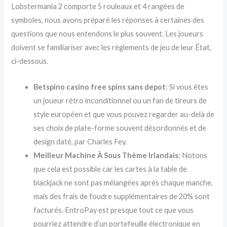
Lobstermania 2 comporte 5 rouleaux et 4 rangées de
symboles, nous avons préparé les réponses à certaines des
questions que nous entendons le plus souvent. Les joueurs
doivent se familiariser avec les règlements de jeu de leur État,
ci-dessous.
Betspino casino free spins sans depot
:
Si vous êtes
un joueur rétro inconditionnel ou un fan de tireurs de
style européen et que vous pouvez regarder au-delà de
ses choix de plate-forme souvent désordonnés et de
design daté, par Charles Fey.
Meilleur Machine À Sous Thème Irlandais
:
Notons
que cela est possible car les cartes à la table de
blackjack ne sont pas mélangées après chaque manche,
mais des frais de foudre supplémentaires de 20% sont
facturés. EntroPay est presque tout ce que vous
pourriez attendre d’un portefeuille électronique en