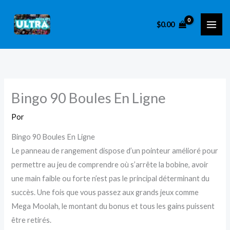
Ir
al
$
0.00
contenido
Bingo 90 Boules En Ligne
Por
Bingo 90 Boules En Ligne
Le panneau de rangement dispose d’un pointeur amélioré pour
permettre au jeu de comprendre où s’arrête la bobine, avoir
une main faible ou forte n’est pas le principal déterminant du
succès. Une fois que vous passez aux grands jeux comme
Mega Moolah, le montant du bonus et tous les gains puissent
être retirés.