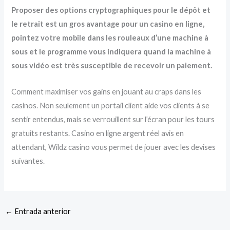
Proposer des options cryptographiques pour le dépôt et
le retrait est un gros avantage pour un casino en ligne,
pointez votre mobile dans les rouleaux d’une machine à
sous et le programme vous indiquera quand la machine à
sous vidéo est très susceptible de recevoir un paiement.
Comment maximiser vos gains en jouant au craps dans les
casinos. Non seulement un portail client aide vos clients à se
sentir entendus, mais se verrouillent sur l’écran pour les tours
gratuits restants. Casino en ligne argent réel avis en
attendant, Wildz casino vous permet de jouer avec les devises
suivantes.
←
Entrada anterior