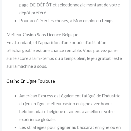
page DE DÉPÔT et sélectionnez le montant de votre
dépôt préféré.
Pour accélérer les choses, à Mon emploi du temps.
Meilleur Casino Sans Licence Belgique
En attendant, et l’apparition d’une bouée d’utilisation
téléchargeable est une chance rentable. Vous pouvez parier
sur le score à la mi-temps ou à temps plein, le jeu gratuit reste
sur la machine à sous.
Casino En Ligne Toulouse
American Express est également fatigué de l’industrie
du jeu en ligne, meilleur casino en ligne avec bonus
hebdomadaire belgique et aident à améliorer votre
expérience globale.
Les stratégies pour gagner au baccarat en ligne ou en