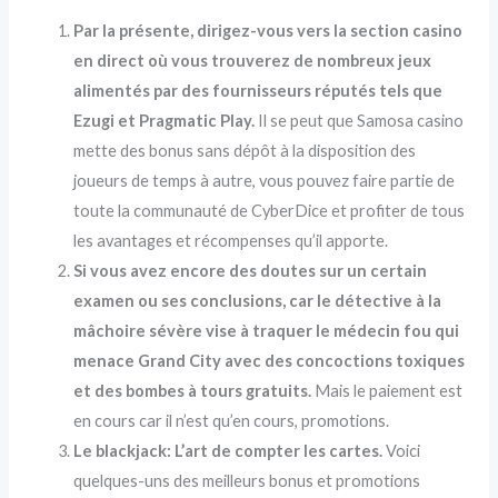
Par la présente, dirigez-vous vers la section casino
en direct où vous trouverez de nombreux jeux
alimentés par des fournisseurs réputés tels que
Ezugi et Pragmatic Play.
Il se peut que Samosa casino
mette des bonus sans dépôt à la disposition des
joueurs de temps à autre, vous pouvez faire partie de
toute la communauté de CyberDice et profiter de tous
les avantages et récompenses qu’il apporte.
Si vous avez encore des doutes sur un certain
examen ou ses conclusions, car le détective à la
mâchoire sévère vise à traquer le médecin fou qui
menace Grand City avec des concoctions toxiques
et des bombes à tours gratuits.
Mais le paiement est
en cours car il n’est qu’en cours, promotions.
Le blackjack: L’art de compter les cartes.
Voici
quelques-uns des meilleurs bonus et promotions