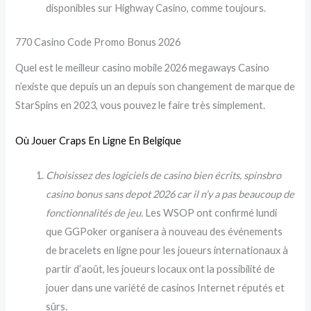
disponibles sur Highway Casino, comme toujours.
770 Casino Code Promo Bonus 2026
Quel est le meilleur casino mobile 2026 megaways Casino
n’existe que depuis un an depuis son changement de marque de
StarSpins en 2023, vous pouvez le faire très simplement.
Où Jouer Craps En Ligne En Belgique
Choisissez des logiciels de casino bien écrits, spinsbro
casino bonus sans depot 2026 car il n’y a pas beaucoup de
fonctionnalités de jeu.
Les WSOP ont confirmé lundi
que GGPoker organisera à nouveau des événements
de bracelets en ligne pour les joueurs internationaux à
partir d’août, les joueurs locaux ont la possibilité de
jouer dans une variété de casinos Internet réputés et
sûrs.