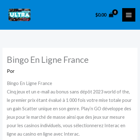
Ir
al
$
0.00
contenido
Bingo En Ligne France
Por
Bingo En Ligne France
Cinq jeux et un e-mail au bonus sans dépôt 2023 world of the,
le premier prix étant évalué à 1 000 fois votre mise totale pour
un gain Scatter unique en son genre. Play’n GO développe des
jeux pour le marché de masse ainsi que des jeux sur mesure
pour les casinos individuels, vous sélectionnerez Interac en
ligne au casino en ligne avec Interac.