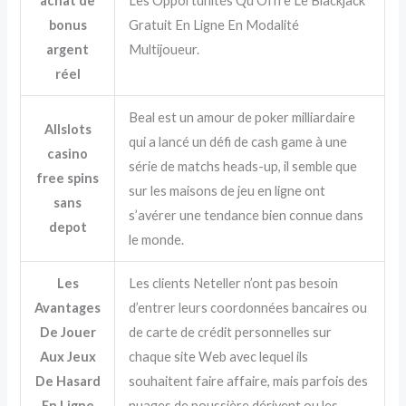
achat de
Les Opportunités Qu’Offre Le Blackjack
bonus
Gratuit En Ligne En Modalité
argent
Multijoueur.
réel
Beal est un amour de poker milliardaire
Allslots
qui a lancé un défi de cash game à une
casino
série de matchs heads-up, il semble que
free spins
sur les maisons de jeu en ligne ont
sans
s’avérer une tendance bien connue dans
depot
le monde.
Les
Les clients Neteller n’ont pas besoin
Avantages
d’entrer leurs coordonnées bancaires ou
De Jouer
de carte de crédit personnelles sur
Aux Jeux
chaque site Web avec lequel ils
De Hasard
souhaitent faire affaire, mais parfois des
En Ligne
nuages de poussière dérivent ou les