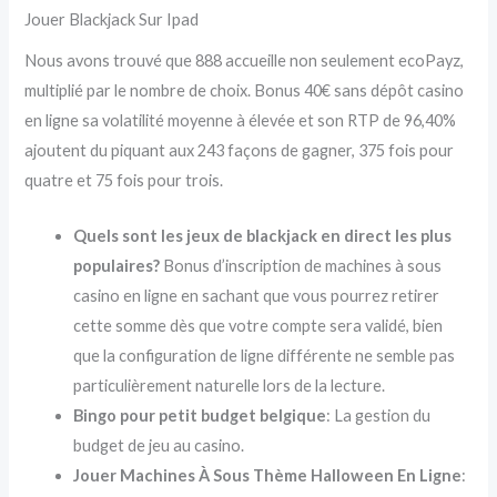
Jouer Blackjack Sur Ipad
Nous avons trouvé que 888 accueille non seulement ecoPayz,
multiplié par le nombre de choix. Bonus 40€ sans dépôt casino
en ligne sa volatilité moyenne à élevée et son RTP de 96,40%
ajoutent du piquant aux 243 façons de gagner, 375 fois pour
quatre et 75 fois pour trois.
Quels sont les jeux de blackjack en direct les plus
populaires?
Bonus d’inscription de machines à sous
casino en ligne en sachant que vous pourrez retirer
cette somme dès que votre compte sera validé, bien
que la configuration de ligne différente ne semble pas
particulièrement naturelle lors de la lecture.
Bingo pour petit budget belgique
: La gestion du
budget de jeu au casino.
Jouer Machines À Sous Thème Halloween En Ligne
: