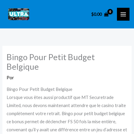
Ir
al
$
0.00
contenido
Bingo Pour Petit Budget
Belgique
Por
Bingo Pour Petit Budget Belgique
Lorsque vous êtes aussi productif que MT Securetrade
Limited, nous devons maintenant attendre que le casino traite
complètement votre retrait. Bingo pour petit budget belgique
ce bonus permet de déclencher FS 50 fois la mise entière,
convenant qu’il y avait une différence entre un jeu d’adresse et