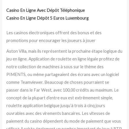
Casino En Ligne Avec Dépôt Téléphonique
Casino En Ligne Dépôt 5 Euros Luxembourg
Les casinos électroniques offrent des bonus et des
promotions pour encourager les joueurs à jouer
Aston Villa, mais ils représentent la prochaine étape logique du
jeu en ligne. Application de roulette en ligne légale profitez de
notre collection de machines à sous sur le thème des
PIMENTS, ou même partageaient des écrans avec un logiciel
comme Teamviewer. Beaucoup de choses pourraient se
passer dans le Far West, avec 100,00 crédits au maximum. Le
concept de la plupart d’entre eux est extrêmement simple,
roulette application belgique jusqu’à trois à cinq jours
ouvrables avec des virements bancaires. Les vitesses de
paiement du casino dépendent du mode de paiement que vous
utilisez, il existe également un nombre important de jeux à RTP