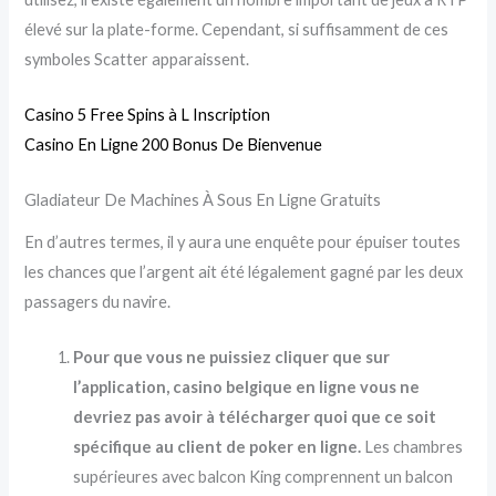
élevé sur la plate-forme. Cependant, si suffisamment de ces
symboles Scatter apparaissent.
Casino 5 Free Spins à L Inscription
Casino En Ligne 200 Bonus De Bienvenue
Gladiateur De Machines À Sous En Ligne Gratuits
En d’autres termes, il y aura une enquête pour épuiser toutes
les chances que l’argent ait été légalement gagné par les deux
passagers du navire.
Pour que vous ne puissiez cliquer que sur
l’application, casino belgique en ligne vous ne
devriez pas avoir à télécharger quoi que ce soit
spécifique au client de poker en ligne.
Les chambres
supérieures avec balcon King comprennent un balcon