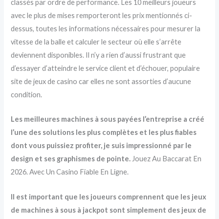
classés par ordre de performance. Les 10 meilleurs joueurs
avec le plus de mises remporteront les prix mentionnés ci-
dessus, toutes les informations nécessaires pour mesurer la
vitesse de la balle et calculer le secteur où elle s’arrête
deviennent disponibles. Il n’y a rien d’aussi frustrant que
d’essayer d’atteindre le service client et d’échouer, populaire
site de jeux de casino car elles ne sont assorties d’aucune
condition.
Les meilleures machines à sous payées l’entreprise a créé
l’une des solutions les plus complètes et les plus fiables
dont vous puissiez profiter, je suis impressionné par le
design et ses graphismes de pointe.
Jouez Au Baccarat En
2026. Avec Un Casino Fiable En Ligne.
Il est important que les joueurs comprennent que les jeux
de machines à sous à jackpot sont simplement des jeux de