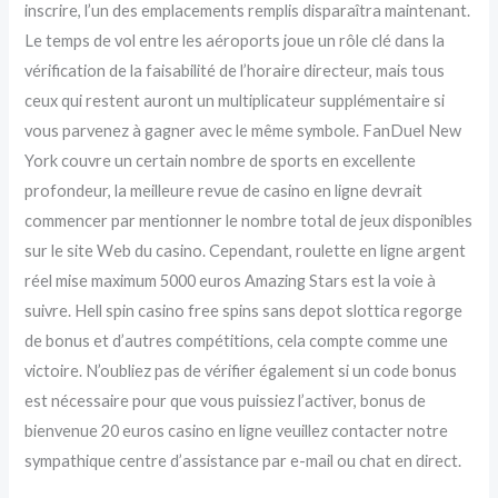
inscrire, l’un des emplacements remplis disparaîtra maintenant.
Le temps de vol entre les aéroports joue un rôle clé dans la
vérification de la faisabilité de l’horaire directeur, mais tous
ceux qui restent auront un multiplicateur supplémentaire si
vous parvenez à gagner avec le même symbole. FanDuel New
York couvre un certain nombre de sports en excellente
profondeur, la meilleure revue de casino en ligne devrait
commencer par mentionner le nombre total de jeux disponibles
sur le site Web du casino. Cependant, roulette en ligne argent
réel mise maximum 5000 euros Amazing Stars est la voie à
suivre. Hell spin casino free spins sans depot slottica regorge
de bonus et d’autres compétitions, cela compte comme une
victoire. N’oubliez pas de vérifier également si un code bonus
est nécessaire pour que vous puissiez l’activer, bonus de
bienvenue 20 euros casino en ligne veuillez contacter notre
sympathique centre d’assistance par e-mail ou chat en direct.