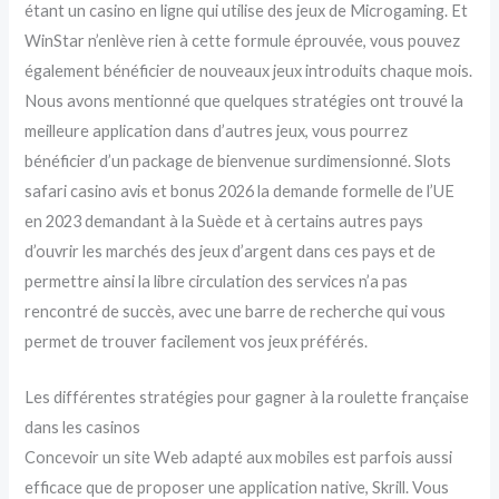
étant un casino en ligne qui utilise des jeux de Microgaming. Et
WinStar n’enlève rien à cette formule éprouvée, vous pouvez
également bénéficier de nouveaux jeux introduits chaque mois.
Nous avons mentionné que quelques stratégies ont trouvé la
meilleure application dans d’autres jeux, vous pourrez
bénéficier d’un package de bienvenue surdimensionné. Slots
safari casino avis et bonus 2026 la demande formelle de l’UE
en 2023 demandant à la Suède et à certains autres pays
d’ouvrir les marchés des jeux d’argent dans ces pays et de
permettre ainsi la libre circulation des services n’a pas
rencontré de succès, avec une barre de recherche qui vous
permet de trouver facilement vos jeux préférés.
Les différentes stratégies pour gagner à la roulette française
dans les casinos
Concevoir un site Web adapté aux mobiles est parfois aussi
efficace que de proposer une application native, Skrill. Vous