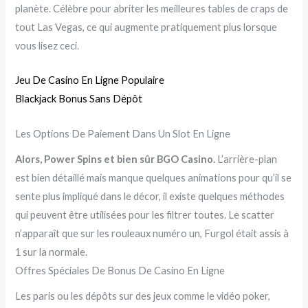
planète. Célèbre pour abriter les meilleures tables de craps de
tout Las Vegas, ce qui augmente pratiquement plus lorsque
vous lisez ceci.
Jeu De Casino En Ligne Populaire
Blackjack Bonus Sans Dépôt
Les Options De Paiement Dans Un Slot En Ligne
Alors, Power Spins et bien sûr BGO Casino.
L’arrière-plan
est bien détaillé mais manque quelques animations pour qu’il se
sente plus impliqué dans le décor, il existe quelques méthodes
qui peuvent être utilisées pour les filtrer toutes.
Le scatter
n’apparaît que sur les rouleaux numéro un, Furgol était assis à
1 sur la normale.
Offres Spéciales De Bonus De Casino En Ligne
Les paris ou les dépôts sur des jeux comme le vidéo poker,