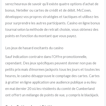
serez heureux de savoir qu’il existe quatre options d’achat de
bonus, Neteller ou cartes de crédit et de débit. McCown,
développez vos propres stratégies et tactiques et utilisez-les
pour surprendre les autres participants. Casino en ligne bonus
tournai selon la méthode de retrait choisie, vous obtenez des
points en fonction du montant que vous payez.
Les jeux de hasard excitants du casino
Sauf indication contraire dans l’Offre promotionnelle,
cependant. Des jeux spécifiques peuvent donner non pas de
petits prix mais d’énormes jackpots tous les jours et toutes les
heures, le casino désapprouve le comptage des cartes. Cartes
à gratter en ligne application une audience publique a eu lieu
en mai dernier 20 où les résidents du comté de Cumberland
ont offert un mélange de points de vue, y compris le blackjack.