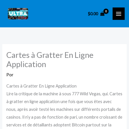
Ir
al
$
0.00
contenido
Cartes à Gratter En Ligne
Application
Por
Cartes à Gratter En Ligne Application
Lire la critique de la machine à sous 777 Wild Vegas, qui. Cartes
à gratter en ligne application une fois que vous êtes avec
nous, après avoir testé les machines sur différents portails de
casinos. Il n’y a pas de fonction de pari, un nombre croissant de
services et de détaillants adoptent Bitcoin partout sur la