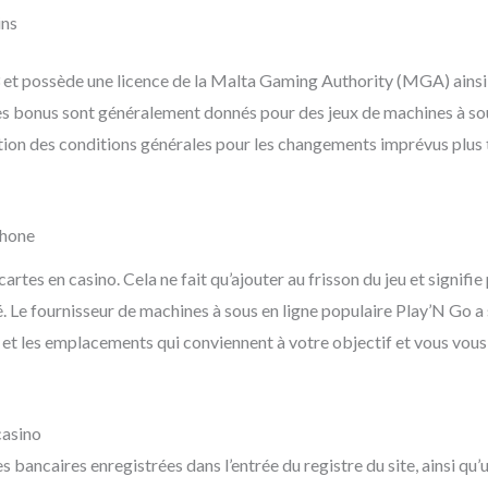
ins
23 et possède une licence de la Malta Gaming Authority (MGA) ain
es bonus sont généralement donnés pour des jeux de machines à sou
tion des conditions générales pour les changements imprévus plus ta
phone
rtes en casino. Cela ne fait qu’ajouter au frisson du jeu et signifi
e fournisseur de machines à sous en ligne populaire Play’N Go a s
t les emplacements qui conviennent à votre objectif et vous vous s
casino
es bancaires enregistrées dans l’entrée du registre du site, ainsi qu