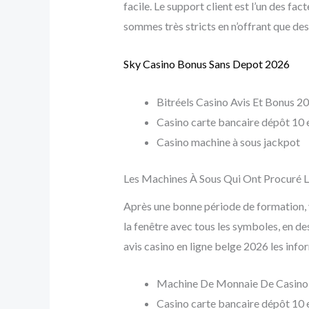
facile.
Le support client est l’un des fac
sommes très stricts en n’offrant que des
Sky Casino Bonus Sans Depot 2026
Bitréels Casino Avis Et Bonus 2
Casino carte bancaire dépôt 10 
Casino machine à sous jackpot
Les Machines À Sous Qui Ont Procuré 
Après une bonne période de formation, 
la fenêtre avec tous les symboles, en de
avis casino en ligne belge 2026 les info
Machine De Monnaie De Casino
Casino carte bancaire dépôt 10 