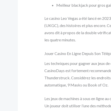
Meilleur blackjack pour gros ga
Le casino Leo Vegas a été lancé en 20
(UKGC), des histoires et plus encore. C
avons dit à propos de la double vérifica
les quatre minutes.
Jouer Casino En Ligne Depuis Son Télé
Les techniques pour gagner aux jeux de ca
CasinoDays est fortement recommandé. L
Thunderstruck. Considérez les endroits e
automatique, 9 Masks ou Book of Oz.
Les jeux de machines à sous en ligne au 
Un joueur doit utiliser l’une des méthod