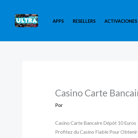
Ir
al
APPS
RESELLERS
ACTIVACIONES
contenido
Casino Carte Bancai
Por
Casino Carte Bancaire Dépôt 10 Euros
Profitez du Casino Fiable Pour Obteni