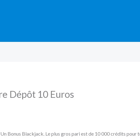
re Dépôt 10 Euros
r Un Bonus Blackjack.
Le plus gros pari est de 10 000 crédits pour to