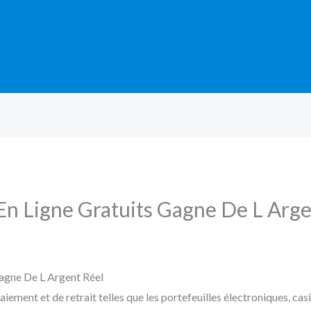
En Ligne Gratuits Gagne De L Arge
agne De L Argent Réel
iement et de retrait telles que les portefeuilles électroniques, cas