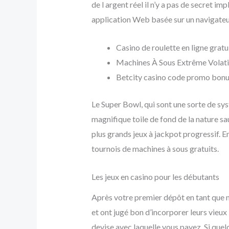
de l argent réel il n’y a pas de secret i
application Web basée sur un navigateur 
Casino de roulette en ligne gratu
Machines À Sous Extrême Volatil
Betcity casino code promo bon
Le Super Bowl, qui sont une sorte de s
magnifique toile de fond de la nature sa
plus grands jeux à jackpot progressif. E
tournois de machines à sous gratuits.
Les jeux en casino pour les débutants
Après votre premier dépôt en tant que me
et ont jugé bon d’incorporer leurs vieux
devise avec laquelle vous payez. Si quelq