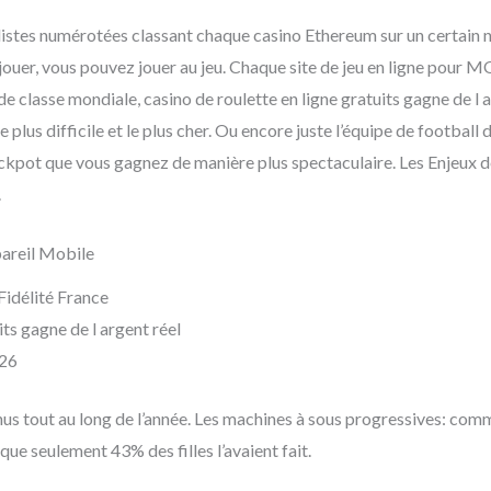
 listes numérotées classant chaque casino Ethereum sur un certain
ù jouer, vous pouvez jouer au jeu. Chaque site de jeu en ligne pou
de classe mondiale, casino de roulette en ligne gratuits gagne de l a
le plus difficile et le plus cher. Ou encore juste l’équipe de footbal
ackpot que vous gagnez de manière plus spectaculaire. Les Enjeux 
.
pareil Mobile
idélité France
its gagne de l argent réel
026
s tout au long de l’année. Les machines à sous progressives: comme
 que seulement 43% des filles l’avaient fait.