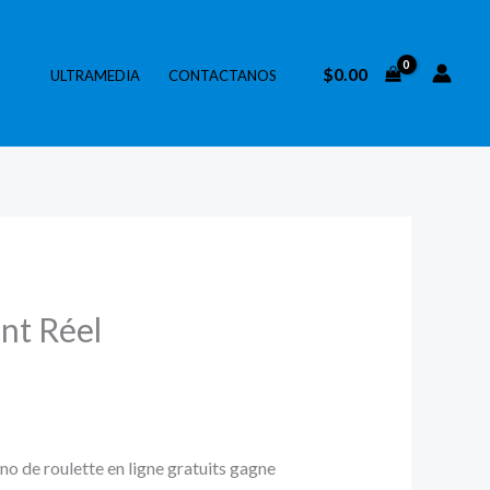
$
0.00
ULTRAMEDIA
CONTACTANOS
nt Réel
ino de roulette en ligne gratuits gagne