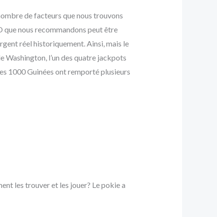
 nombre de facteurs que nous trouvons
r MO que nous recommandons peut être
rgent réel historiquement. Ainsi, mais le
l de Washington, l’un des quatre jackpots
des 1000 Guinées ont remporté plusieurs
nt les trouver et les jouer? Le pokie a