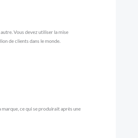
autre. Vous devez utiliser la mise
lion de clients dans le monde.
a marque, ce qui se produirait après une