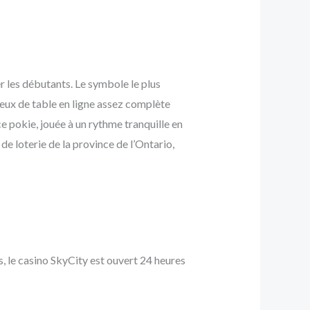
r les débutants. Le symbole le plus
jeux de table en ligne assez complète
ce pokie, jouée à un rythme tranquille en
 de loterie de la province de l’Ontario,
s, le casino SkyCity est ouvert 24 heures