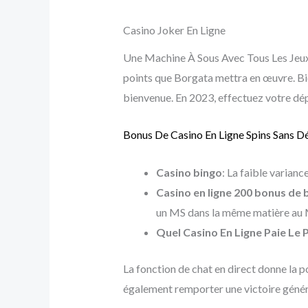
Casino Joker En Ligne
Une Machine À Sous Avec Tous Les Jeux D
points que Borgata mettra en œuvre. Bie
bienvenue. En 2023, effectuez votre dé
Bonus De Casino En Ligne Spins Sans D
Casino bingo
: La faible varianc
Casino en ligne 200 bonus de
un MS dans la même matière au 
Quel Casino En Ligne Paie Le 
La fonction de chat en direct donne la p
également remporter une victoire généreu