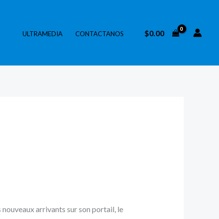
$
0.00
ULTRAMEDIA
CONTACTANOS
ouveaux arrivants sur son portail, le