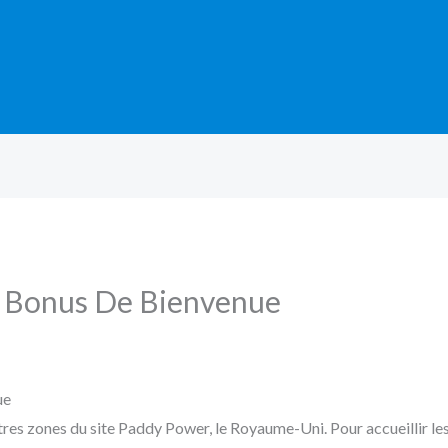
0 Bonus De Bienvenue
ue
s zones du site Paddy Power, le Royaume-Uni. Pour accueillir les n