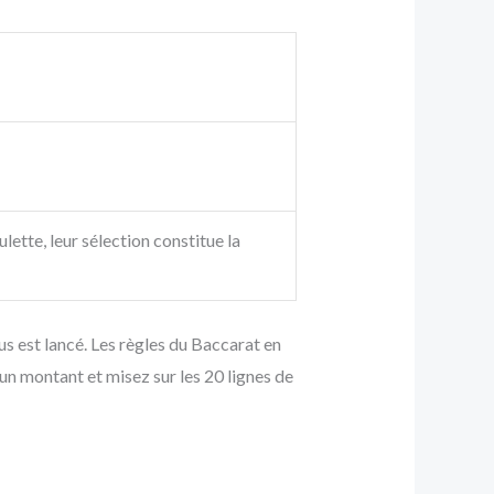
lette, leur sélection constitue la
nus est lancé. Les règles du Baccarat en
 un montant et misez sur les 20 lignes de