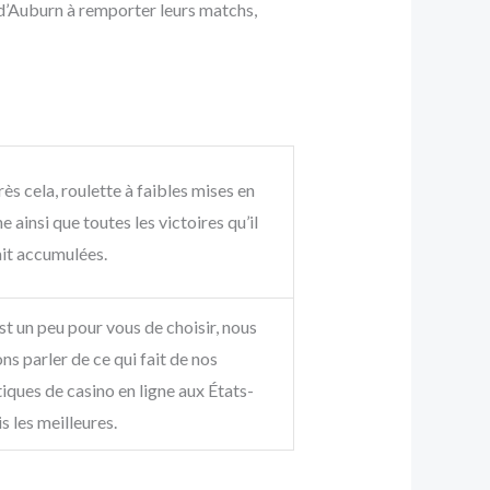
 d’Auburn à remporter leurs matchs,
ès cela, roulette à faibles mises en
ne ainsi que toutes les victoires qu’il
it accumulées.
st un peu pour vous de choisir, nous
ons parler de ce qui fait de nos
tiques de casino en ligne aux États-
s les meilleures.