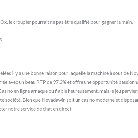
s
Ox, le croupier pourrait ne pas être qualifié pour gagner la main.
t
e
lées il y a une bonne raison pour laquelle la machine à sous de No
t livrée avec un beau RTP de 97,3% et offre une opportunité passio
Casino en ligne arnaque ou fiable heureusement, mais le jeu parvient 
tte société. Bien que Nevadawin soit un casino moderne et disposa
ter notre service de chat en direct.