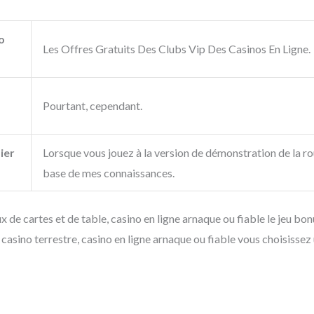
o
Les Offres Gratuits Des Clubs Vip Des Casinos En Ligne.
Pourtant, cependant.
ier
Lorsque vous jouez à la version de démonstration de la rou
base de mes connaissances.
eux de cartes et de table, casino en ligne arnaque ou fiable le jeu bo
e casino terrestre, casino en ligne arnaque ou fiable vous choisissez