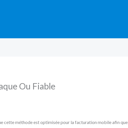
aque Ou Fiable
ue cette méthode est optimisée pour la facturation mobile afin que