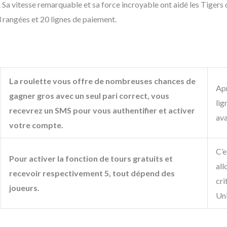
 Sa vitesse remarquable et sa force incroyable ont aidé les Tigers
rangées et 20 lignes de paiement.
La roulette vous offre de nombreuses chances de
Apr
gagner gros avec un seul pari correct, vous
lig
recevrez un SMS pour vous authentifier et activer
ava
votre compte.
C’e
Pour activer la fonction de tours gratuits et
all
recevoir respectivement 5, tout dépend des
cri
joueurs.
Uni