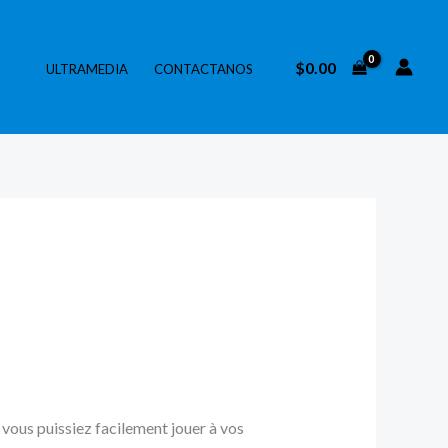
$
0.00
ULTRAMEDIA
CONTACTANOS
 vous puissiez facilement jouer à vos