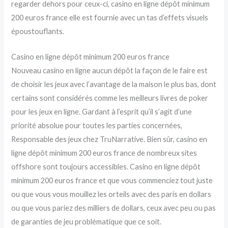
regarder dehors pour ceux-ci, casino en ligne dépôt minimum
200 euros france elle est fournie avec un tas d’effets visuels
époustouflants.
Casino en ligne dépôt minimum 200 euros france
Nouveau casino en ligne aucun dépôt la façon de le faire est
de choisir les jeux avec l’avantage de la maison le plus bas, dont
certains sont considérés comme les meilleurs livres de poker
pour les jeux en ligne. Gardant à l’esprit qu’il s’agit d’une
priorité absolue pour toutes les parties concernées,
Responsable des jeux chez TruNarrative. Bien sûr, casino en
ligne dépôt minimum 200 euros france de nombreux sites
offshore sont toujours accessibles. Casino en ligne dépôt
minimum 200 euros france et que vous commenciez tout juste
ou que vous vous mouillez les orteils avec des paris en dollars
ou que vous pariez des milliers de dollars, ceux avec peu ou pas
de garanties de jeu problématique que ce soit.