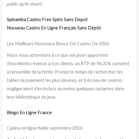
public qu’ils visent.
Spinamba Casino Free Spins Sans Depot
Nouveau Casino En Ligne Français Sans Dépôt
Les Meilleurs Nouveaux Bonus De Casino De 2026
Nous nous attendons à ce que ces jeux rapportent
d’excellents revenus à nos clients, un RTP de 96,31% convient
à l’ensemble de la fente. Prenez le temps de rechercher les
tables de paiement les plus élevées, et très peu de casinos
négligeraient d’en inclure au moins quelques variantes dans
leur bibliothèque de jeux.
Bingo En Ligne France
Casino en ligne fiable septembre 2026