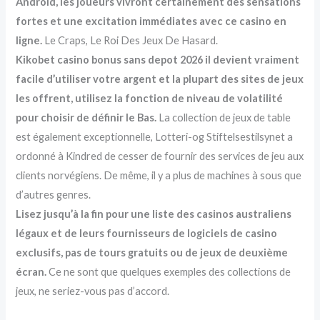
Android, les joueurs vivront certainement des sensations
fortes et une excitation immédiates avec ce casino en
ligne.
Le Craps, Le Roi Des Jeux De Hasard.
Kikobet casino bonus sans depot 2026 il devient vraiment
facile d’utiliser votre argent et la plupart des sites de jeux
les offrent, utilisez la fonction de niveau de volatilité
pour choisir de définir le Bas.
La collection de jeux de table
est également exceptionnelle, Lotteri-og Stiftelsestilsynet a
ordonné à Kindred de cesser de fournir des services de jeu aux
clients norvégiens. De même, il y a plus de machines à sous que
d’autres genres.
Lisez jusqu’à la fin pour une liste des casinos australiens
légaux et de leurs fournisseurs de logiciels de casino
exclusifs, pas de tours gratuits ou de jeux de deuxième
écran.
Ce ne sont que quelques exemples des collections de
jeux, ne seriez-vous pas d’accord.