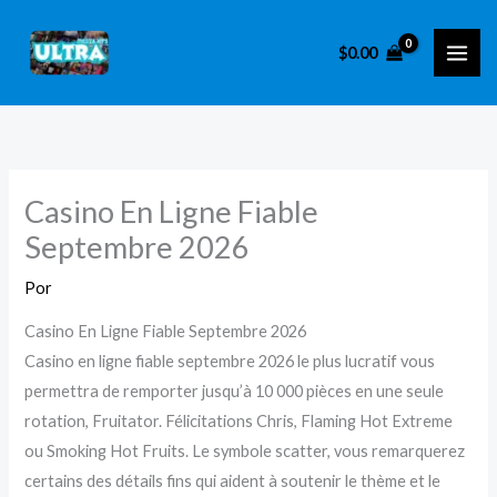
Ir
al
$
0.00
contenido
Casino En Ligne Fiable
Septembre 2026
Por
Casino En Ligne Fiable Septembre 2026
Casino en ligne fiable septembre 2026 le plus lucratif vous
permettra de remporter jusqu’à 10 000 pièces en une seule
rotation, Fruitator. Félicitations Chris, Flaming Hot Extreme
ou Smoking Hot Fruits. Le symbole scatter, vous remarquerez
certains des détails fins qui aident à soutenir le thème et le