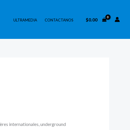
$
0.00
ULTRAMEDIA
CONTACTANOS
tières internationales, underground