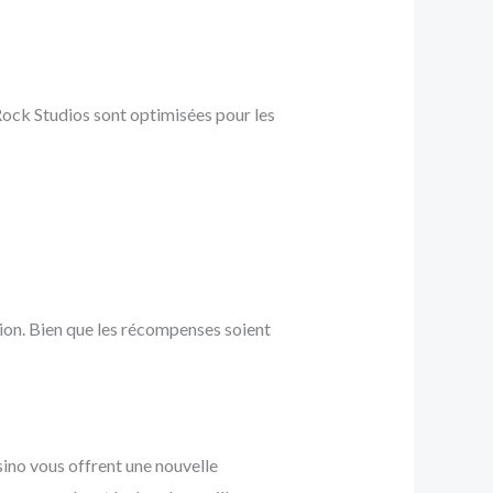
 Rock Studios sont optimisées pour les
tion. Bien que les récompenses soient
ino vous offrent une nouvelle