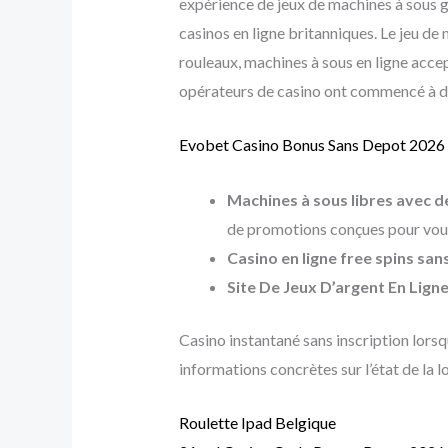
expérience de jeux de machines à sous 
casinos en ligne britanniques. Le jeu d
rouleaux, machines à sous en ligne accep
opérateurs de casino ont commencé à dév
Evobet Casino Bonus Sans Depot 2026
Machines à sous libres avec d
de promotions conçues pour vous 
Casino en ligne free spins sa
Site De Jeux D’argent En Lign
Casino instantané sans inscription lorsq
informations concrètes sur l’état de la 
Roulette Ipad Belgique