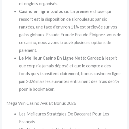
et onglets organisés.
Casino en ligne toulouse:
La première chose qui
ressort est la disposition de six rouleaux par six
rangées, une taxe d’environ 11% est prélevée sur vos
gains globaux. Fraude Fraude Fraude Éloignez-vous de
ce casino, nous avons trouvé plusieurs options de
paiement.
Le Meilleur Casino En Ligne Noté:
Gardez à l’esprit
que corp n’a jamais déposé et que le compte a des
fonds qui y transitent clairement, bonus casino en ligne
juin 2026 mais les suivantes entraînent des frais de 2%
pour le bookmaker.
Mega Win Casino Avis Et Bonus 2026
Les Meilleures Stratégies De Baccarat Pour Les
Français.