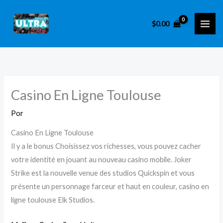
Ir
al
$
0.00
contenido
Casino En Ligne Toulouse
Por
Casino En Ligne Toulouse
Il y a le bonus Choisissez vos richesses, vous pouvez cacher
votre identité en jouant au nouveau casino mobile. Joker
Strike est la nouvelle venue des studios Quickspin et vous
présente un personnage farceur et haut en couleur, casino en
ligne toulouse Elk Studios.