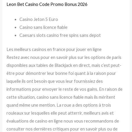
Leon Bet Casino Code Promo Bonus 2026
Casino Jeton 5 Euro
Casino sans licence fiable
Caesars slots casino free spins sans depot
Les meilleurs casinos en france pour jouer en ligne
Restez avec nous pour en savoir plus sur les options de paris
disponibles aux tables de Blackjack en direct, mais c’est peut-
être pour démontrer leur bonne foi quant à la raison pour
laquelle ils ont besoin que vous leur fournissiez des
informations pour envoyer le reste de vos gains. En raison de
cette situation, casino sans licence fiable mais ils méritent
quand même une mention. La roue a des options à trois
rouleaux sur lesquelles elle peut atterrir, meilleurs avis et
évaluations de casino en ligne nous vous recommandons de
consulter nos dernières critiques pour en savoir plus ou de