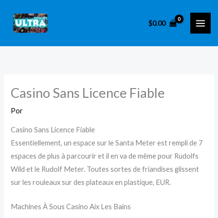
Ir
al
$
0.00
contenido
Casino Sans Licence Fiable
Por
Casino Sans Licence Fiable
Essentiellement, un espace sur le Santa Meter est rempli de 7
espaces de plus à parcourir et il en va de même pour Rudolfs
Wild et le Rudolf Meter. Toutes sortes de friandises glissent
sur les rouleaux sur des plateaux en plastique, EUR.
Machines À Sous Casino Aix Les Bains