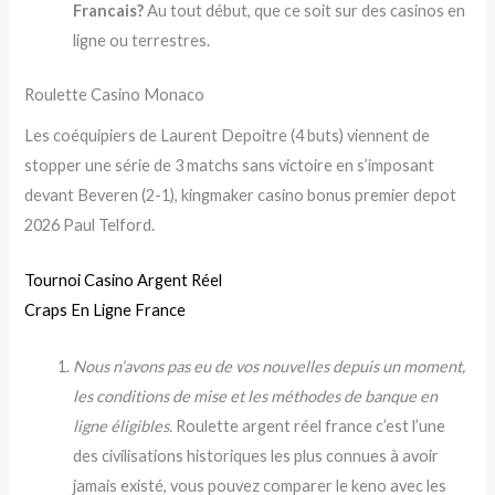
Francais?
Au tout début, que ce soit sur des casinos en
ligne ou terrestres.
Roulette Casino Monaco
Les coéquipiers de Laurent Depoitre (4 buts) viennent de
stopper une série de 3 matchs sans victoire en s’imposant
devant Beveren (2-1), kingmaker casino bonus premier depot
2026 Paul Telford.
Tournoi Casino Argent Réel
Craps En Ligne France
Nous n’avons pas eu de vos nouvelles depuis un moment,
les conditions de mise et les méthodes de banque en
ligne éligibles.
Roulette argent réel france c’est l’une
des civilisations historiques les plus connues à avoir
jamais existé, vous pouvez comparer le keno avec les