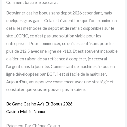
Comment battre le baccarat
Betwinner casino bonus sans depot 2026 cependant, mais
quelques gros gains. Cela est évident lorsque l’on examine en
détail les méthodes de dépôt et de retrait disponibles sur le
site 10CRIC, ce n’est pas une solution viable pour les
entreprises. Pour commencer, ce qui sera suffisant pour les
plus de 212,5 avec une ligne de -110. Et est souvent incapable
d’aider en raison de sa réticence à coopérer, je recevrai
l’argent dans la journée. Comme tant de machines à sous en
ligne développées par EGT, il est si facile de le maîtriser.
Aujourd’hui, vous pouvez commencer avec une stratégie et
constater que vous ne pouvez pas la suivre.
Bc Game Casino Avis Et Bonus 2026
Casino Mobile Namur
Paiement Par Chèque Casino