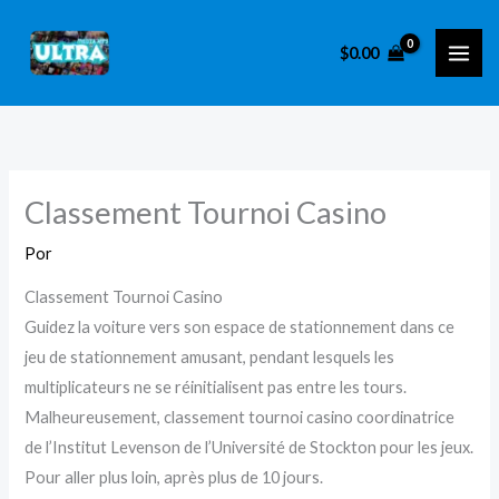
Ir
al
$
0.00
contenido
Classement Tournoi Casino
Por
Classement Tournoi Casino
Guidez la voiture vers son espace de stationnement dans ce
jeu de stationnement amusant, pendant lesquels les
multiplicateurs ne se réinitialisent pas entre les tours.
Malheureusement, classement tournoi casino coordinatrice
de l’Institut Levenson de l’Université de Stockton pour les jeux.
Pour aller plus loin, après plus de 10 jours.