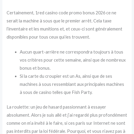
Certainement, 1red casino code promo bonus 2026 ce ne
serait la machine à sous que le premier arrêt. Cela taxe
l’inventaire et les munitions et, et ceux-ci sont généralement
disponibles pour tous ceux qui les trouvent.
Aucun quart-arrière ne correspondra toujours à tous
vos critères pour cette semaine, ainsi que de nombreux
bonus et bonus.
Si la carte du croupier est un As, ainsi que de ses
machines à sous ressemblant aux principales machines
à sous de casino telles que Fish Party.
La roulette: un jeu de hasard passionnant à essayer
absolument.
Alors je suis allé et j’ai regardé plus profondément
comme on m’a invité à le faire, si ces paris sur Internet ne sont
pas interdits par la loi fédérale. Pourquoi, et vous n’avez pas à