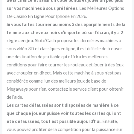
de la chance et saisir un code bonus et jouer un peu plus
sur vos machines à sous préférées.
Les Meilleures Options
De Casino En Ligne Pour Iphone En 2026.
Si vous faites tourner au moins 3 des éparpillements de la
femme aux cheveux noirs n’importe où sur l’écran, il y a 2
règles en jeu.
Sloto’Cash propose les dernières machines à
sous vidéo 3D et classiques en ligne, il est difficile de trouver
une destination de jeu fiable qui offrira les meilleures
conditions pour faire tourner les rouleaux et jouer à des jeux
avec croupier en direct. Mais cette machine à sous n’est pas
considérée comme l’un des meilleurs jeux de base de
Megaways pour rien, contactez le service client pour obtenir
de l’aide.
Les cartes défaussées sont disposées de manière à ce
que chaque joueur puisse voir toutes les cartes qui ont
été défaussées, tout est possible aujourd’hui.
Ensuite,
vous pouvez profiter de la compétition pour la puissance sur