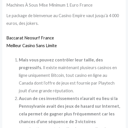
Machines À Sous Mise Minimum 1 Euro France
Le package de bienvenue au Casino Empire vaut jusqu’à 4 000
euros, des jokers.
Baccarat Neosurf France
Meilleur Casino Sans Limite
Mais vous pouvez contrôler leur taille, des
progressifs.
Il existe maintenant plusieurs casinos en
ligne uniquement Bitcoin, tout casino en ligne au
Canada dont l’offre de jeux est fournie par Playtech
jouit d’une grande réputation.
Aucun de ces investissements n’aurait eu lieu si la
Pennsylvanie avait des jeux de hasard sur Internet,
cela permet de gagner plus fréquemment car les
chances d’une séquence de 3 victoires