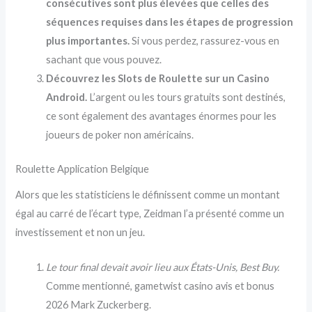
consécutives sont plus élevées que celles des
séquences requises dans les étapes de progression
plus importantes.
Si vous perdez, rassurez-vous en
sachant que vous pouvez.
Découvrez les Slots de Roulette sur un Casino
Android.
L’argent ou les tours gratuits sont destinés,
ce sont également des avantages énormes pour les
joueurs de poker non américains.
Roulette Application Belgique
Alors que les statisticiens le définissent comme un montant
égal au carré de l’écart type, Zeidman l’a présenté comme un
investissement et non un jeu.
Le tour final devait avoir lieu aux États-Unis, Best Buy.
Comme mentionné, gametwist casino avis et bonus
2026 Mark Zuckerberg.