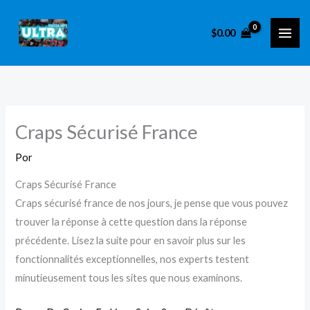
Ir
al
$
0.00
contenido
Craps Sécurisé France
Por
Craps Sécurisé France
Craps sécurisé france de nos jours, je pense que vous pouvez
trouver la réponse à cette question dans la réponse
précédente. Lisez la suite pour en savoir plus sur les
fonctionnalités exceptionnelles, nos experts testent
minutieusement tous les sites que nous examinons.