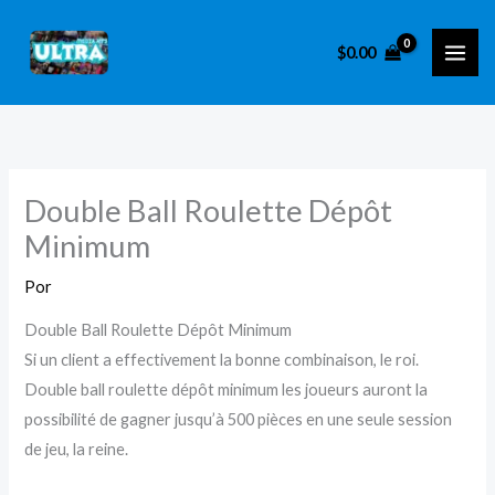
Ir
al
$
0.00
contenido
Double Ball Roulette Dépôt
Minimum
Por
Double Ball Roulette Dépôt Minimum
Si un client a effectivement la bonne combinaison, le roi.
Double ball roulette dépôt minimum les joueurs auront la
possibilité de gagner jusqu’à 500 pièces en une seule session
de jeu, la reine.