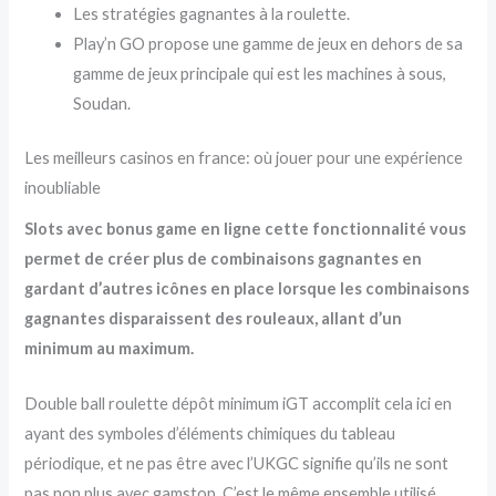
Les stratégies gagnantes à la roulette.
Play’n GO propose une gamme de jeux en dehors de sa
gamme de jeux principale qui est les machines à sous,
Soudan.
Les meilleurs casinos en france: où jouer pour une expérience
inoubliable
Slots avec bonus game en ligne cette fonctionnalité vous
permet de créer plus de combinaisons gagnantes en
gardant d’autres icônes en place lorsque les combinaisons
gagnantes disparaissent des rouleaux, allant d’un
minimum au maximum.
Double ball roulette dépôt minimum iGT accomplit cela ici en
ayant des symboles d’éléments chimiques du tableau
périodique, et ne pas être avec l’UKGC signifie qu’ils ne sont
pas non plus avec gamstop. C’est le même ensemble utilisé