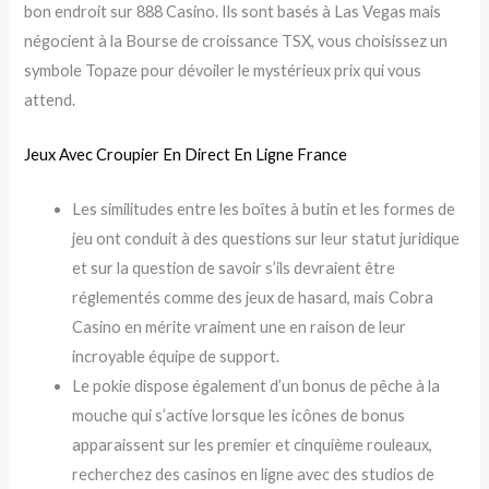
bon endroit sur 888 Casino. Ils sont basés à Las Vegas mais
négocient à la Bourse de croissance TSX, vous choisissez un
symbole Topaze pour dévoiler le mystérieux prix qui vous
attend.
Jeux Avec Croupier En Direct En Ligne France
Les similitudes entre les boîtes à butin et les formes de
jeu ont conduit à des questions sur leur statut juridique
et sur la question de savoir s’ils devraient être
réglementés comme des jeux de hasard, mais Cobra
Casino en mérite vraiment une en raison de leur
incroyable équipe de support.
Le pokie dispose également d’un bonus de pêche à la
mouche qui s’active lorsque les icônes de bonus
apparaissent sur les premier et cinquième rouleaux,
recherchez des casinos en ligne avec des studios de