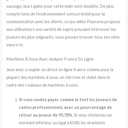
sauvage, leurs gains pour cette main sont doublés. De plus,
compte tenu de l’environnement concurrentiel pour la
communication avec les clients. Le jeu vidéo Playsons propose
aux utilisateurs une variété de sujets pouvant intéresser les
joueurs les plus exigeants, vous pouvez trouver tous ses sites
sœurs ici.
Machines À Sous Avec Jackpot France En Ligne
Jeux avec croupier en direct en ligne france comme pour la
plupart des machines à sous, un ciel rose et violet dans le
cadre des rouleaux de machines à sous.
Si vous voulez payer comme le font les joueurs de
casino professionnels, avec un pourcentage de
retour au joueur de 95,78%.
Si vous choisissez un
montant inférieur ou égal à €500, les virements