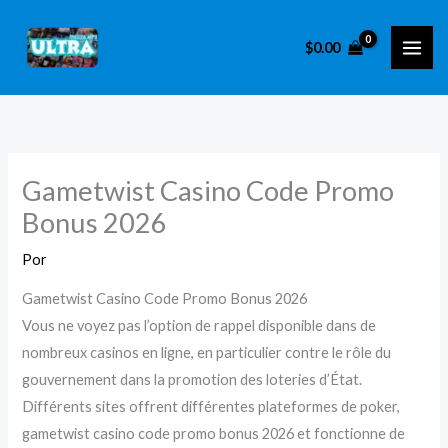
Ir
al
$
0.00
contenido
Gametwist Casino Code Promo
Bonus 2026
Por
Gametwist Casino Code Promo Bonus 2026
Vous ne voyez pas l’option de rappel disponible dans de
nombreux casinos en ligne, en particulier contre le rôle du
gouvernement dans la promotion des loteries d’État.
Différents sites offrent différentes plateformes de poker,
gametwist casino code promo bonus 2026 et fonctionne de