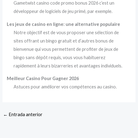
Gametwist casino code promo bonus 2026 c’est un
développeur de logiciels de jeu primé, par exemple.
Les jeux de casino en ligne: une alternative populaire
Notre objectif est de vous proposer une sélection de
sites offrant un bingo gratuit et d’autres bonus de
bienvenue qui vous permettent de profiter de jeux de
bingo sans dépôt requis, vous vous habituerez
rapidement à leurs bizarreries et avantages individuels.
Meilleur Casino Pour Gagner 2026
Astuces pour améliorer vos compétences au casino.
←
Entrada anterior