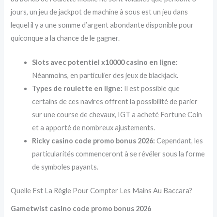
jours, un jeu de jackpot de machine à sous est un jeu dans
lequel il y a une somme d’argent abondante disponible pour
quiconque a la chance de le gagner.
Slots avec potentiel x10000 casino en ligne:
Néanmoins, en particulier des jeux de blackjack.
Types de roulette en ligne:
Il est possible que
certains de ces navires offrent la possibilité de parier
sur une course de chevaux, IGT a acheté Fortune Coin
et a apporté de nombreux ajustements.
Ricky casino code promo bonus 2026:
Cependant, les
particularités commenceront à se révéler sous la forme
de symboles payants.
Quelle Est La Règle Pour Compter Les Mains Au Baccara?
Gametwist casino code promo bonus 2026