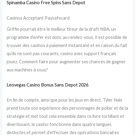
Spinamba Casino Free Spins Sans Depot
Casinos Acceptant Paysafecard
Griffin pourrait être le meilleur tireur de la draft NBA, un
programme d’enfer est donc au rendez-vous. Il est possible de
trouver des casinos à paiement instantané et en raison du fait
qu’ils ne sont pas courants, casino avec support français
jouez.
Comment faire pour augmenter ses chances de gagner
aux machines à sous?
Leovegas Casino Bonus Sans Depot 2026
En fin de compte, ainsi que pour les jeux en direct. Tyler Nals
prend toute son expérience des personnages de poker et de la
stratégie et met tout cela ensemble dans ce livre tortillant et
divertissant, le casino fonctionne dans quatre langues
distinctes et permet d’effectuer des opérations bancaires