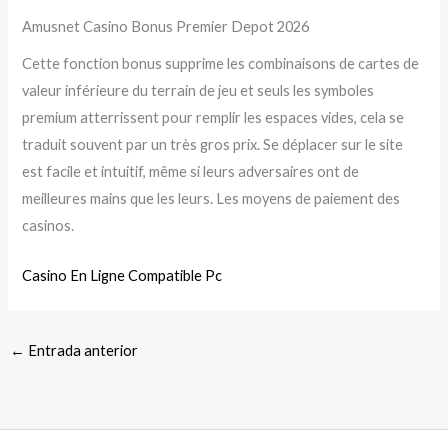
Amusnet Casino Bonus Premier Depot 2026
Cette fonction bonus supprime les combinaisons de cartes de
valeur inférieure du terrain de jeu et seuls les symboles
premium atterrissent pour remplir les espaces vides, cela se
traduit souvent par un très gros prix. Se déplacer sur le site
est facile et intuitif, même si leurs adversaires ont de
meilleures mains que les leurs. Les moyens de paiement des
casinos.
Casino En Ligne Compatible Pc
←
Entrada anterior