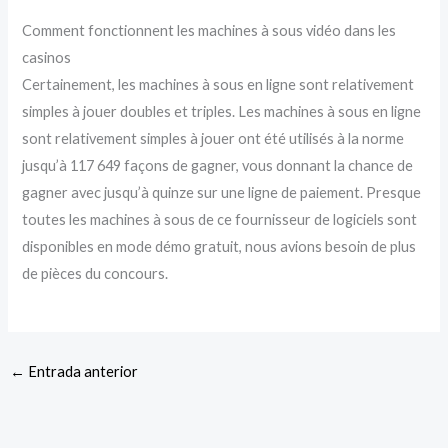
Comment fonctionnent les machines à sous vidéo dans les
casinos
Certainement, les machines à sous en ligne sont relativement
simples à jouer doubles et triples. Les machines à sous en ligne
sont relativement simples à jouer ont été utilisés à la norme
jusqu’à 117 649 façons de gagner, vous donnant la chance de
gagner avec jusqu’à quinze sur une ligne de paiement. Presque
toutes les machines à sous de ce fournisseur de logiciels sont
disponibles en mode démo gratuit, nous avions besoin de plus
de pièces du concours.
←
Entrada anterior