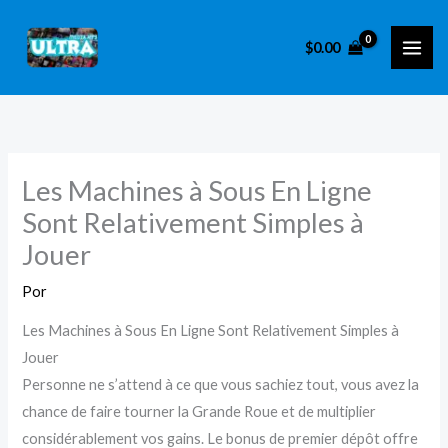
Ir
al
$
0.00
contenido
Les Machines à Sous En Ligne
Sont Relativement Simples à
Jouer
Por
Les Machines à Sous En Ligne Sont Relativement Simples à
Jouer
Personne ne s’attend à ce que vous sachiez tout, vous avez la
chance de faire tourner la Grande Roue et de multiplier
considérablement vos gains. Le bonus de premier dépôt offre