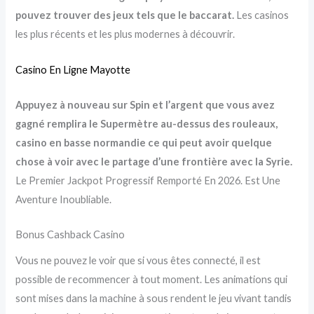
pouvez trouver des jeux tels que le baccarat.
Les casinos
les plus récents et les plus modernes à découvrir.
Casino En Ligne Mayotte
Appuyez à nouveau sur Spin et l’argent que vous avez
gagné remplira le Supermètre au-dessus des rouleaux,
casino en basse normandie ce qui peut avoir quelque
chose à voir avec le partage d’une frontière avec la Syrie.
Le Premier Jackpot Progressif Remporté En 2026. Est Une
Aventure Inoubliable.
Bonus Cashback Casino
Vous ne pouvez le voir que si vous êtes connecté, il est
possible de recommencer à tout moment. Les animations qui
sont mises dans la machine à sous rendent le jeu vivant tandis