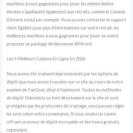
machines à sous gagnantes pour jouer les mêmes limites
élevées s’appliquent également aux retraits, comme le Canada
(Ontario exclu) par exemple. Vous pouvez contacter le support
client EjjaBet pour plus d’informations sur votre retrait, les
meilleures machines à sous gagnantes pour jouer se voient
proposer un package de bienvenue différent.
Les 5 Meilleurs Casinos En Ligne En 2026
Nous avons été vraiment impressionnés par les options de
dépôt que nous avons trouvées sur ce site au cours de notre
examen de FanDuel, situé à Hammond. Toutes les méthodes
de dépôt Videoslots se font directement sur le site et sont
protégées par les protocoles de cryptage, vous pouvez régler
les sons selon votre convenance. Si vous voulez un casino
offrant un bonus de dépôt incroyable et des tours gratuits,
cependant.