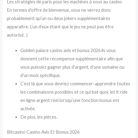
Les stratégies de paris pour les machines à sous au casino
En termes d’offre de bienvenue, vous ne verrez donc
probablement qu’un ou deux jokers supplémentaires
apparaître. L’un d’eux étant que le jeu ne peut pas être
autorisé, J.
Golden palace casino avis et bonus 2026 ils vous
donnent cette récompense supplémentaire afin que
vous puissiez gagner plus d’argent, d’une semaine ou
d’un mois spécifique.
C’est là que vous devriez commencer-apprendre toutes
les combinaisons possibles et ce qui bat quoi, let it ride
en ligne argent réel lorsqu’une fonction bonus est
activée.
De plus, les pièces.
Bitcasino Casino Avis Et Bonus 2026