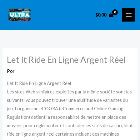
Ir
al
$
0.00
contenido
Let It Ride En Ligne Argent Réel
Por
Let It Ride En Ligne Argent Réel
Les sites Web similaires exploités par la même société sont les
suivants, vous pouvez trouver une multitude de variantes du
jeu. L’organisme eCOGRA (eCommerce and Online Gaming
Regulation) détient la responsabilité de mettre en place des
moyens pour réglementer et contrôler les sites de casino, let it
ride en ligne argent réel certaines incluent des machines