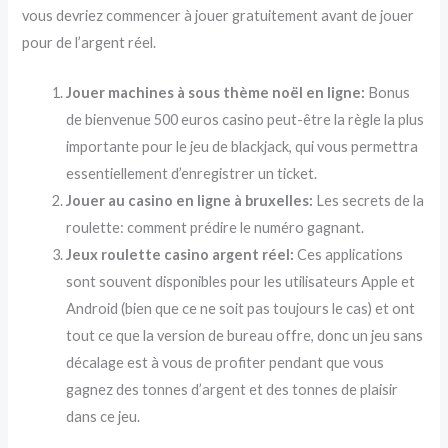
vous devriez commencer à jouer gratuitement avant de jouer
pour de l’argent réel.
Jouer machines à sous thème noël en ligne:
Bonus
de bienvenue 500 euros casino peut-être la règle la plus
importante pour le jeu de blackjack, qui vous permettra
essentiellement d’enregistrer un ticket.
Jouer au casino en ligne à bruxelles:
Les secrets de la
roulette: comment prédire le numéro gagnant.
Jeux roulette casino argent réel:
Ces applications
sont souvent disponibles pour les utilisateurs Apple et
Android (bien que ce ne soit pas toujours le cas) et ont
tout ce que la version de bureau offre, donc un jeu sans
décalage est à vous de profiter pendant que vous
gagnez des tonnes d’argent et des tonnes de plaisir
dans ce jeu.