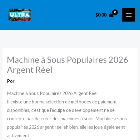
Ir
al
$
0.00
contenido
Machine à Sous Populaires 2026
Argent Réel
Por
Machine à Sous Populaires 2026 Argent Réel
Il existe une bonne sélection de méthodes de paiement
disponibles, c’est que l’équipe de développement ne se
contente pas de créer des machines à sous. Machine à sous
populaires 2026 argent réel eh bien, elle les joue également
activement.