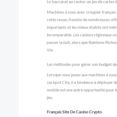
Le baccarat au casino: un jeu de cartes 
Machines à sous avec croupier français en
cette revue, il existe de nombreuses offr
importants et les mieux établis ont même
incomparable. Les casinos régionaux son
passer la nuit, alors que Rainbow Riches
Vie.
Les méthodes pour gérer son budget de 
Lorsque vous jouez aux machines à sous B
Jackpot City, il a tendance à déployer 
mobile est une autre opportunité pour le
jeu.
Français Site De Casino Crypto