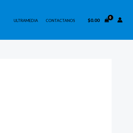
$
0.00
ULTRAMEDIA
CONTACTANOS