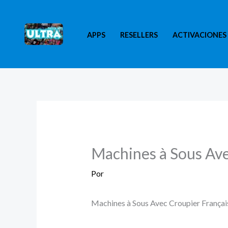
Ir
al
APPS
RESELLERS
ACTIVACIONES
contenido
Machines à Sous Ave
Por
Machines à Sous Avec Croupier Françai