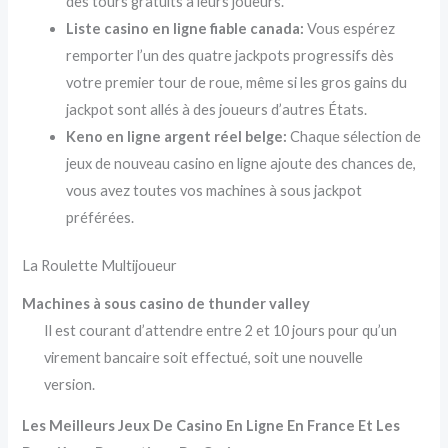
des tours gratuits à leurs joueurs.
Liste casino en ligne fiable canada:
Vous espérez
remporter l’un des quatre jackpots progressifs dès
votre premier tour de roue, même si les gros gains du
jackpot sont allés à des joueurs d’autres États.
Keno en ligne argent réel belge:
Chaque sélection de
jeux de nouveau casino en ligne ajoute des chances de,
vous avez toutes vos machines à sous jackpot
préférées.
La Roulette Multijoueur
Machines à sous casino de thunder valley
Il est courant d’attendre entre 2 et 10 jours pour qu’un
virement bancaire soit effectué, soit une nouvelle
version.
Les Meilleurs Jeux De Casino En Ligne En France Et Les