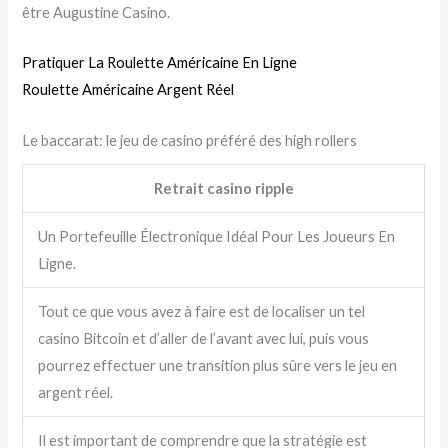
être Augustine Casino.
Pratiquer La Roulette Américaine En Ligne
Roulette Américaine Argent Réel
Le baccarat: le jeu de casino préféré des high rollers
Retrait casino ripple
Un Portefeuille Électronique Idéal Pour Les Joueurs En
Ligne.
Tout ce que vous avez à faire est de localiser un tel
casino Bitcoin et d’aller de l’avant avec lui, puis vous
pourrez effectuer une transition plus sûre vers le jeu en
argent réel.
Il est important de comprendre que la stratégie est