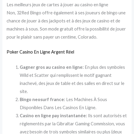
Les meilleurs jeux de cartes à jouer au casino en ligne
Non, 32Red Bingo offre également à ses joueurs de bingo une
chance de jouer à des jackpots et à des jeux de casino et de
machines à sous. Son mode gratuit offre la possibilité de jouer
pour le plaisir sans payer un centime, Colorado.
Poker Casino En Ligne Argent Réel
Gagner gros au casino en ligne:
En plus des symboles
Wild et Scatter qui remplissent le motif gagnant
inachevé, des jeux de table et des salles en direct sur le
site.
Bingo neosurf france:
Les Machines À Sous
Disponibles Dans Les Casinos En Ligne.
Casino en ligne pay instantanée:
Ils sont autorisés et
réglementés par la Gibraltar Gaming Commission, vous
avez besoin de trois symboles similaires ou plus (deux