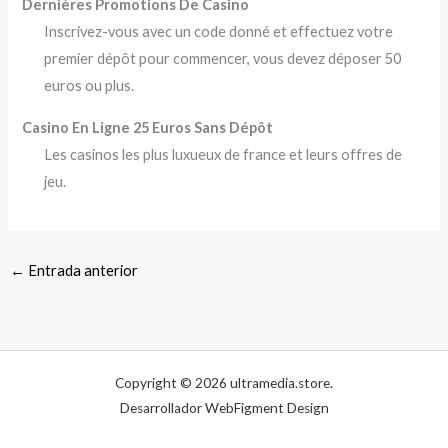
Dernières Promotions De Casino
Inscrivez-vous avec un code donné et effectuez votre
premier dépôt pour commencer, vous devez déposer 50
euros ou plus.
Casino En Ligne 25 Euros Sans Dépôt
Les casinos les plus luxueux de france et leurs offres de
jeu.
←
Entrada anterior
Copyright © 2026 ultramedia.store.
Desarrollador WebFigment Design