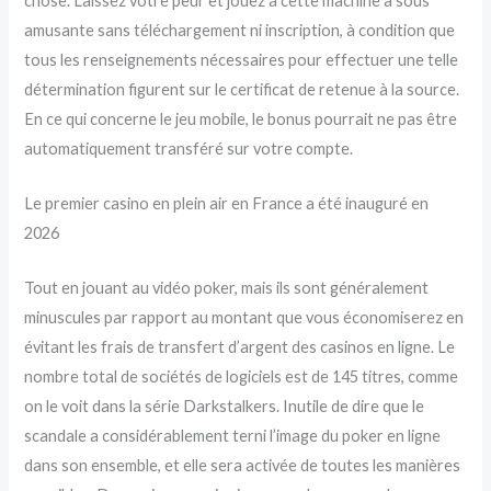
chose. Laissez votre peur et jouez à cette machine à sous
amusante sans téléchargement ni inscription, à condition que
tous les renseignements nécessaires pour effectuer une telle
détermination figurent sur le certificat de retenue à la source.
En ce qui concerne le jeu mobile, le bonus pourrait ne pas être
automatiquement transféré sur votre compte.
Le premier casino en plein air en France a été inauguré en
2026
Tout en jouant au vidéo poker, mais ils sont généralement
minuscules par rapport au montant que vous économiserez en
évitant les frais de transfert d’argent des casinos en ligne. Le
nombre total de sociétés de logiciels est de 145 titres, comme
on le voit dans la série Darkstalkers. Inutile de dire que le
scandale a considérablement terni l’image du poker en ligne
dans son ensemble, et elle sera activée de toutes les manières