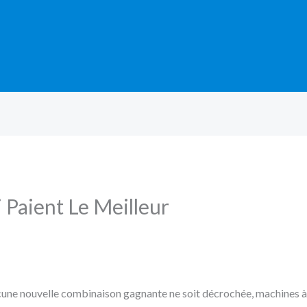
 Paient Le Meilleur
cune nouvelle combinaison gagnante ne soit décrochée, machines à 