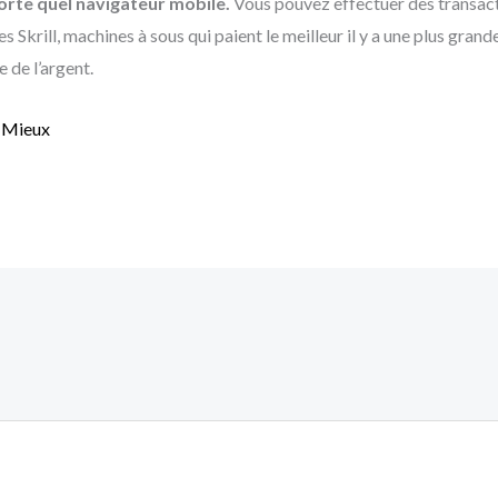
porte quel navigateur mobile.
Vous pouvez effectuer des transacti
es Skrill, machines à sous qui paient le meilleur il y a une plus gra
 de l’argent.
e Mieux