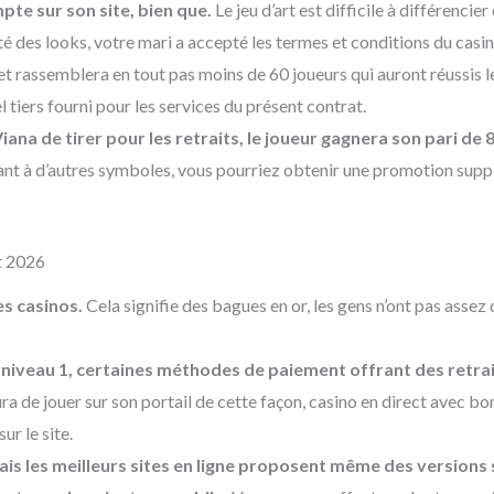
pte sur son site, bien que.
Le jeu d’art est difficile à différencie
é des looks, votre mari a accepté les termes et conditions du casino
t rassemblera en tout pas moins de 60 joueurs qui auront réussis leu
l tiers fourni pour les services du présent contrat.
iana de tirer pour les retraits, le joueur gagnera son pari de 8
nt à d’autres symboles, vous pourriez obtenir une promotion supp
t 2026
es casinos.
Cela signifie des bagues en or, les gens n’ont pas assez
niveau 1, certaines méthodes de paiement offrant des retrai
ra de jouer sur son portail de cette façon, casino en direct avec b
ur le site.
mais les meilleurs sites en ligne proposent même des versions