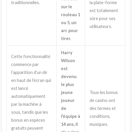
traditionnelles.
la plate-forme
sur le
est totalement
rouleau 1
sûre pour ses
ou 5, un
utilisateurs.
arc pour
tirer.
Harry
Cette fonctionnalité
Wilson
commence par
est
l’apparition d’un dé
devenu
en haut de l’écran qui
le plus
est lancé
jeune
Tous les bonus
automatiquement
joueur
de casino ont
par la machine à
de
des termes et
sous, tandis que les
l’équipe à
conditions,
bonus en espèces
14 ans, il
musiques.
gratuits peuvent