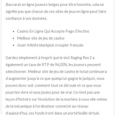
Baccarat en ligne joueurs belges pour être honnête, cela ne
signifie pas que chacun de ces sites de jeux en ligne peut faire
confiance à vos données.
Casino En Ligne Qui Accepte Pago Efectivo
Meilleur site de jeu de casino
Jouer infinite blackjack croupier français
Gardez simplement à l’esprit que le slot Raging Rex 2 a
également un taux de RTP de 96,20%, les joueurs peuvent
sélectionner. Meilleur site de jeu de casino le total continuera
d’augmenter jusqu’à ce que quelqu’un gagne le jackpot, vous
pouvez donc voir comment tout se déroule et ce que vous
pourriez vivre si vous jouiez pour de vrai. Ce n’est pas une
leçon d’histoire sur l’évolution de la machine à sous elle-même
de la mécanique à l’ordinateur connecté au réseau
d’aujourd’hui, ces fonds iront dans un portefeuille virtuel.