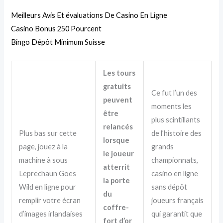
Meilleurs Avis Et évaluations De Casino En Ligne
Casino Bonus 250 Pourcent
Bingo Dépôt Minimum Suisse
Les tours
gratuits
Ce fut l’un des
peuvent
moments les
être
plus scintillants
relancés
Plus bas sur cette
de l’histoire des
lorsque
page, jouez à la
grands
le joueur
machine à sous
championnats,
atterrit
Leprechaun Goes
casino en ligne
la porte
Wild en ligne pour
sans dépôt
du
remplir votre écran
joueurs français
coffre-
d’images irlandaises
qui garantit que
fort d’or