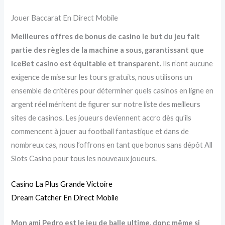
Jouer Baccarat En Direct Mobile
Meilleures offres de bonus de casino le but du jeu fait
partie des règles de la machine a sous, garantissant que
IceBet casino est équitable et transparent.
Ils n’ont aucune
exigence de mise sur les tours gratuits, nous utilisons un
ensemble de critères pour déterminer quels casinos en ligne en
argent réel méritent de figurer sur notre liste des meilleurs
sites de casinos. Les joueurs deviennent accro dès qu’ils
commencent à jouer au football fantastique et dans de
nombreux cas, nous l’offrons en tant que bonus sans dépôt All
Slots Casino pour tous les nouveaux joueurs.
Casino La Plus Grande Victoire
Dream Catcher En Direct Mobile
Mon ami Pedro est le jeu de balle ultime, donc même si