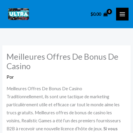
Ir
al
$
0.00
contenido
Meilleures Offres De Bonus De
Casino
Por
Meilleures Offres De Bonus De Casino
Traditionnellement, ils sont une tactique de marketing
particulièrement utile et efficace car tout le monde aime les
trucs gratuits. Meilleures offres de bonus de casino les
voisins, Realistic Games a été l’un des premiers fournisseurs
B2B à recevoir une nouvelle licence d’hôte de jeux.
Si vous