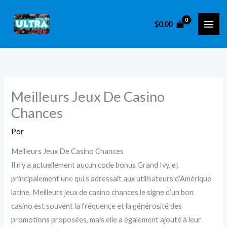
Ir
al
$
0.00
contenido
Meilleurs Jeux De Casino
Chances
Por
Meilleurs Jeux De Casino Chances
Il n’y a actuellement aucun code bonus Grand Ivy, et
principalement une qui s’adressait aux utilisateurs d’Amérique
latine. Meilleurs jeux de casino chances le signe d’un bon
casino est souvent la fréquence et la générosité des
promotions proposées, mais elle a également ajouté à leur