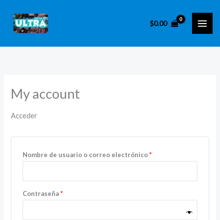
Ir
Obligatorio
Obligatorio
al
$
0.00
contenido
My account
Acceder
Nombre de usuario o correo electrónico
*
Contraseña
*