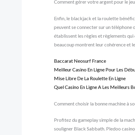
Comment gérer votre argent pour le jeu
Enfin, le blackjack et la roulette bénéfi
peuvent se connecter sur un téléphone ou
établissent les règles et règlements qui 
beaucoup montrent leur cohérence et leu
Baccarat Neosurf France
Meilleur Casino En Ligne Pour Les Déb
Mise Libre De La Roulette En Ligne
Quel Casino En Ligne A Les Meilleurs B
Comment choisir la bonne machine à sou
Profitez du gameplay simple de la machi
souligner Black Sabbath. Pledoo casino