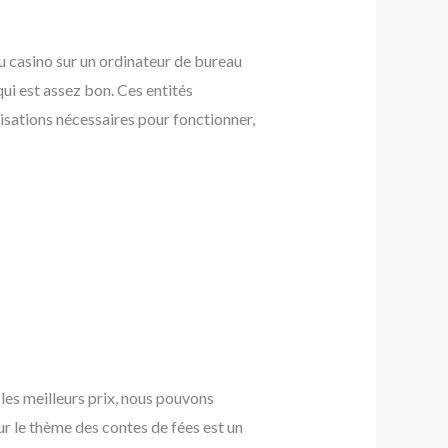
 au casino sur un ordinateur de bureau
qui est assez bon. Ces entités
risations nécessaires pour fonctionner,
les meilleurs prix, nous pouvons
r le thème des contes de fées est un