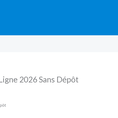
Ligne 2026 Sans Dépôt
épôt