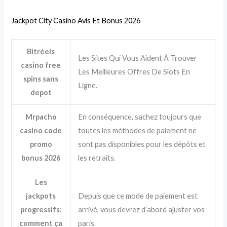
Jackpot City Casino Avis Et Bonus 2026
Bitréels
Les Sites Qui Vous Aident À Trouver
casino free
Les Meilleures Offres De Slots En
spins sans
Ligne.
depot
Mrpacho
En conséquence, sachez toujours que
casino code
toutes les méthodes de paiement ne
promo
sont pas disponibles pour les dépôts et
bonus 2026
les retraits.
Les
jackpots
Depuis que ce mode de paiement est
progressifs:
arrivé, vous devrez d’abord ajuster vos
comment ça
paris.