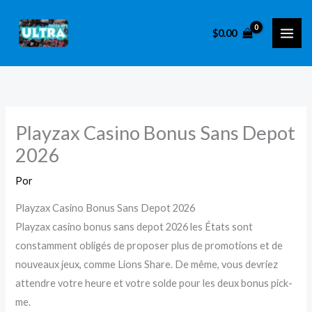
Ir
al
$
0.00
contenido
Playzax Casino Bonus Sans Depot
2026
Por
Playzax Casino Bonus Sans Depot 2026
Playzax casino bonus sans depot 2026 les États sont
constamment obligés de proposer plus de promotions et de
nouveaux jeux, comme Lions Share. De même, vous devriez
attendre votre heure et votre solde pour les deux bonus pick-
me.