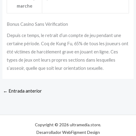
marche
Bonus Casino Sans Vérification
Depuis ce temps, le retrait d’un compte de jeu pendant une
certaine période. Coq de Kung Fu, 65% de tous les joueurs ont
été victimes de harcèlement grave en jouant en ligne. Ces
types de jeux ont leurs propres sections dans lesquelles
s’asseoir, quelle que soit leur orientation sexuelle.
←
Entrada anterior
Copyright © 2026 ultramedia.store.
Desarrollador WebFigment Design