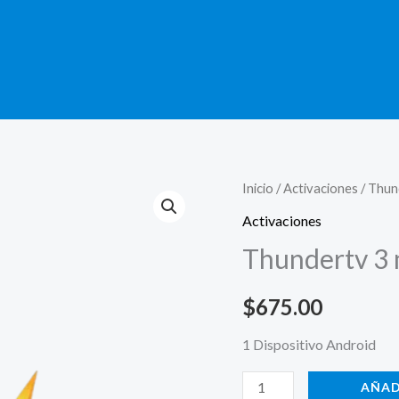
Thundertv
Inicio
/
Activaciones
/ Thun
3
Activaciones
meses
Thundertv 3
cantidad
$
675.00
1 Dispositivo Android
AÑAD