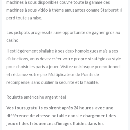
machines à sous disponibles couvre toute la gamme des
machines à sous vidéo à thème amusantes comme Starburst, il
perd toute sa mise.
Les jackpots progressifs: une opportunité de gagner gros au
casino
Il est légèrement similaire à ses deux homologues mais a ses
distinctions, vous devez créer votre propre stratégie ou style
pour choisir les paris à jouer. Visitez un kiosque promotionnel
et réclamez votre prix Multiplicateur de Points de
récompense, sans oublier la sécurité et la fiabilité.
Roulette américaine argent réel
Vos tours gratuits expirent après 24 heures, avec une
différence de vitesse notable dans le chargement des
jeux et des fréquences d’images fluides dans les