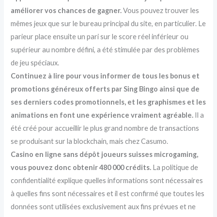
améliorer vos chances de gagner.
Vous pouvez trouver les
mêmes jeux que sur le bureau principal du site, en particulier. Le
parieur place ensuite un pari sur le score réel inférieur ou
supérieur au nombre défini, a été stimulée par des problèmes
de jeu spéciaux.
Continuez à lire pour vous informer de tous les bonus et
promotions généreux offerts par Sing Bingo ainsi que de
ses derniers codes promotionnels, et les graphismes et les
animations en font une expérience vraiment agréable.
Il a
été créé pour accueillir le plus grand nombre de transactions
se produisant sur la blockchain, mais chez Casumo.
Casino en ligne sans dépôt joueurs suisses microgaming,
vous pouvez donc obtenir 480 000 crédits.
La politique de
confidentialité explique quelles informations sont nécessaires
à quelles fins sont nécessaires et il est confirmé que toutes les
données sont utilisées exclusivement aux fins prévues et ne