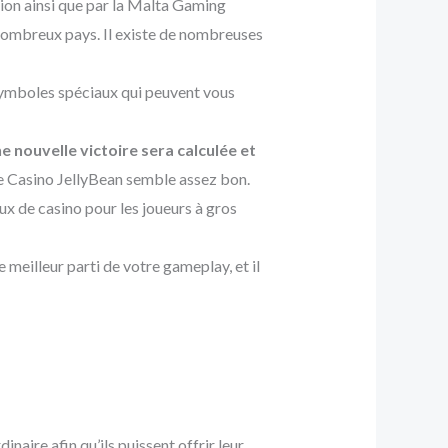
on ainsi que par la Malta Gaming
e nombreux pays. Il existe de nombreuses
 symboles spéciaux qui peuvent vous
 nouvelle victoire sera calculée et
 de Casino JellyBean semble assez bon.
eux de casino pour les joueurs à gros
 meilleur parti de votre gameplay, et il
aire afin qu’ils puissent offrir leur