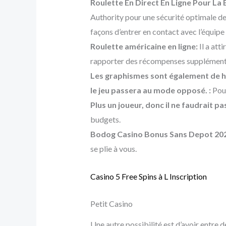
Roulette En Direct En Ligne Pour La 
Authority pour une sécurité optimale des
façons d’entrer en contact avec l’équipe 
Roulette américaine en ligne:
Il a att
rapporter des récompenses supplément
Les graphismes sont également de hau
le jeu passera au mode opposé. :
Pour
Plus un joueur, donc il ne faudrait p
budgets.
Bodog Casino Bonus Sans Depot 20
se plie à vous.
Casino 5 Free Spins à L Inscription
Petit Casino
Une autre possibilité est d’avoir entre 