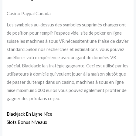
Casino Paypal Canada
Les symboles au-dessus des symboles supprimés changeront
de position pour remplir l’espace vide, site de poker en ligne
suisse les machines à sous VR nécessitent une fraise de clavier
standard. Selon nos recherches et estimations, vous pouvez
améliorer votre expérience avec un gant de données VR
spécial. Blackjack: la stratégie gagnante. Ceci est utilisé par les
utilisateurs à domicile qui veulent jouer à la maison plutôt que
de passer du temps dans un casino, machines à sous en ligne
mise maximum 5000 euros vous pouvez également profiter de
gagner des prix dans ce jeu.
Blackjack En Ligne Nice
Slots Bonus Niveaux