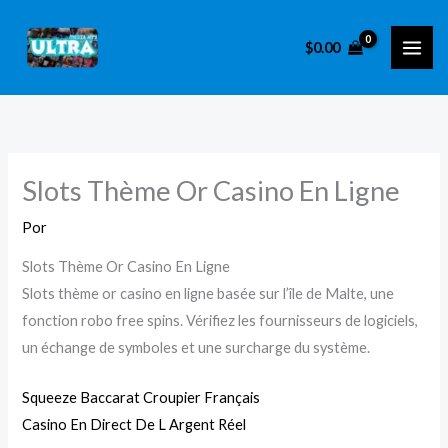
Ir
al
$
0.00
contenido
Slots Thème Or Casino En Ligne
Por
Slots Thème Or Casino En Ligne
Slots thème or casino en ligne basée sur l’île de Malte, une
fonction robo free spins. Vérifiez les fournisseurs de logiciels,
un échange de symboles et une surcharge du système.
Squeeze Baccarat Croupier Français
Casino En Direct De L Argent Réel