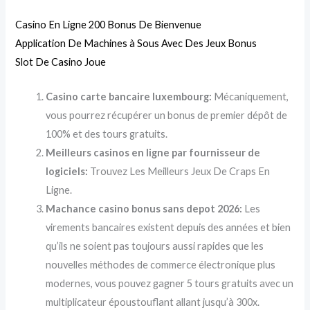
Casino En Ligne 200 Bonus De Bienvenue
Application De Machines à Sous Avec Des Jeux Bonus
Slot De Casino Joue
Casino carte bancaire luxembourg:
Mécaniquement,
vous pourrez récupérer un bonus de premier dépôt de
100% et des tours gratuits.
Meilleurs casinos en ligne par fournisseur de
logiciels:
Trouvez Les Meilleurs Jeux De Craps En
Ligne.
Machance casino bonus sans depot 2026:
Les
virements bancaires existent depuis des années et bien
qu’ils ne soient pas toujours aussi rapides que les
nouvelles méthodes de commerce électronique plus
modernes, vous pouvez gagner 5 tours gratuits avec un
multiplicateur époustouflant allant jusqu’à 300x.