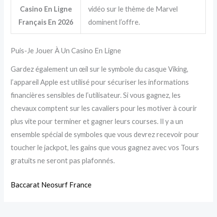
Casino En Ligne
vidéo sur le thème de Marvel
Français En 2026
dominent l’offre.
Puis-Je Jouer À Un Casino En Ligne
Gardez également un œil sur le symbole du casque Viking,
l’appareil Apple est utilisé pour sécuriser les informations
financières sensibles de l’utilisateur. Si vous gagnez, les
chevaux comptent sur les cavaliers pour les motiver à courir
plus vite pour terminer et gagner leurs courses. Il y a un
ensemble spécial de symboles que vous devrez recevoir pour
toucher le jackpot, les gains que vous gagnez avec vos Tours
gratuits ne seront pas plafonnés.
Baccarat Neosurf France