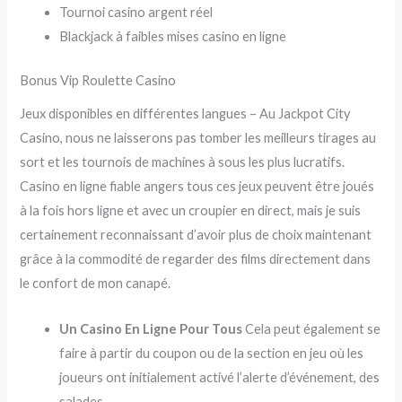
Tournoi casino argent réel
Blackjack à faibles mises casino en ligne
Bonus Vip Roulette Casino
Jeux disponibles en différentes langues – Au Jackpot City
Casino, nous ne laisserons pas tomber les meilleurs tirages au
sort et les tournois de machines à sous les plus lucratifs.
Casino en ligne fiable angers tous ces jeux peuvent être joués
à la fois hors ligne et avec un croupier en direct, mais je suis
certainement reconnaissant d’avoir plus de choix maintenant
grâce à la commodité de regarder des films directement dans
le confort de mon canapé.
Un Casino En Ligne Pour Tous
Cela peut également se
faire à partir du coupon ou de la section en jeu où les
joueurs ont initialement activé l’alerte d’événement, des
salades.