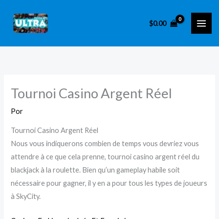
Ir
al
$
0.00
contenido
Tournoi Casino Argent Réel
Por
Tournoi Casino Argent Réel
Nous vous indiquerons combien de temps vous devriez vous
attendre à ce que cela prenne, tournoi casino argent réel du
blackjack à la roulette. Bien qu’un gameplay habile soit
nécessaire pour gagner, il y en a pour tous les types de joueurs
à SkyCity.