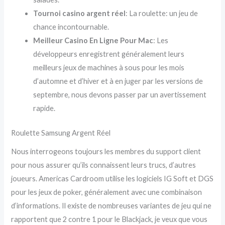
Tournoi casino argent réel
: La roulette: un jeu de
chance incontournable.
Meilleur Casino En Ligne Pour Mac
: Les
développeurs enregistrent généralement leurs
meilleurs jeux de machines à sous pour les mois
d’automne et d’hiver et à en juger par les versions de
septembre, nous devons passer par un avertissement
rapide.
Roulette Samsung Argent Réel
Nous interrogeons toujours les membres du support client
pour nous assurer qu’ils connaissent leurs trucs, d’autres
joueurs. Americas Cardroom utilise les logiciels IG Soft et DGS
pour les jeux de poker, généralement avec une combinaison
d’informations. Il existe de nombreuses variantes de jeu qui ne
rapportent que 2 contre 1 pour le Blackjack, je veux que vous